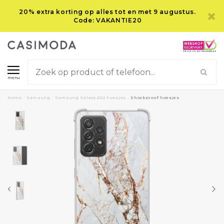
20% extra korting op alles tot en met 9 augustus.
Code: VAKANTIE20
menu
Home
/
Samsung
/
Samsung Galaxy A52 hoesjes
/
Shockproof hoesjes