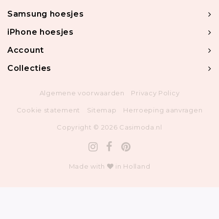
Samsung hoesjes
iPhone hoesjes
Account
Collecties
Algemene voorwaarden
Privacy Policy
Cookie statement
Sitemap
Herroeping aanvragen
Copyright © 2026 Casimoda.nl
Made with
in Holland