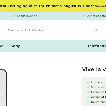
tra korting op alles tot en met 9 augustus. Code: VAK
Snelle levering
Achteraf beta
po
Sony
Telefoon
Vive la v
Gratis ve
Snelle lev
Exclusief
Achteraf 
Ruim zich