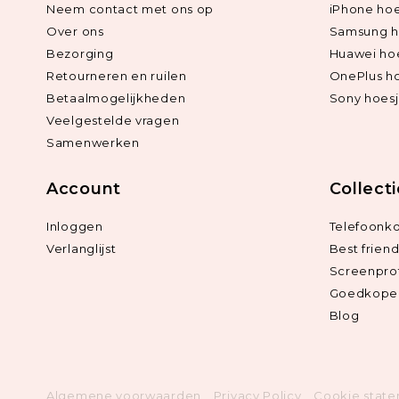
Neem contact met ons op
iPhone hoe
Over ons
Samsung h
Bezorging
Huawei ho
Retourneren en ruilen
OnePlus h
Betaalmogelijkheden
Sony hoes
Veelgestelde vragen
Samenwerken
Account
Collect
Inloggen
Telefoonk
Verlanglijst
Best frien
Screenpro
Goedkope 
Blog
Algemene voorwaarden
Privacy Policy
Cookie stat