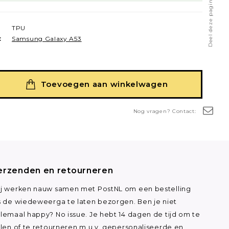
Deel deze pagina
TPU
:
Samsung Galaxy A53
Toevoegen aan winkelwagen
Nog vragen? Contact:
erzenden en retourneren
j werken nauw samen met PostNL om een bestelling
s de wiedeweerga te laten bezorgen. Ben je niet
lemaal happy? No issue. Je hebt 14 dagen de tijd om te
ilen of te retourneren m.u.v. gepersonaliseerde en