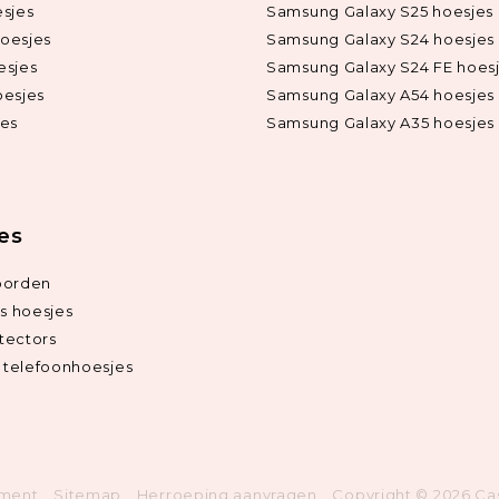
sjes
Samsung Galaxy S25 hoesjes
oesjes
Samsung Galaxy S24 hoesjes
esjes
Samsung Galaxy S24 FE hoes
oesjes
Samsung Galaxy A54 hoesjes
jes
Samsung Galaxy A35 hoesjes
ies
oorden
ds hoesjes
tectors
telefoonhoesjes
ement
Sitemap
Herroeping aanvragen
Copyright © 2026 Ca