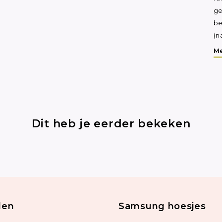
ge
be
(n
Me
Dit heb je eerder bekeken
len
Samsung hoesjes