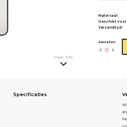
Materiaal:
Geschikt voor
Verzendtijd:
Aantallen:
meer info
Specificaties
V
Wi
al
he
ru