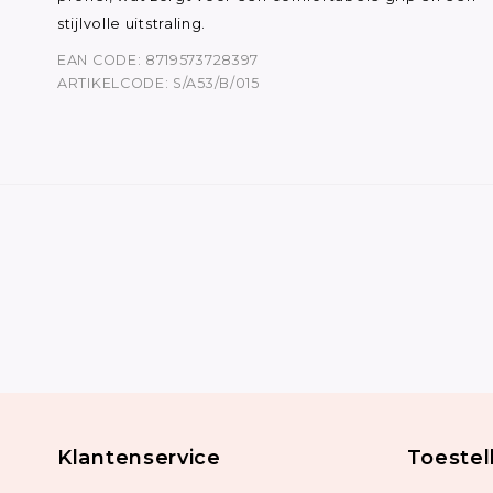
stijlvolle uitstraling.
EAN CODE: 8719573728397
ARTIKELCODE: S/A53/B/015
Klantenservice
Toestel