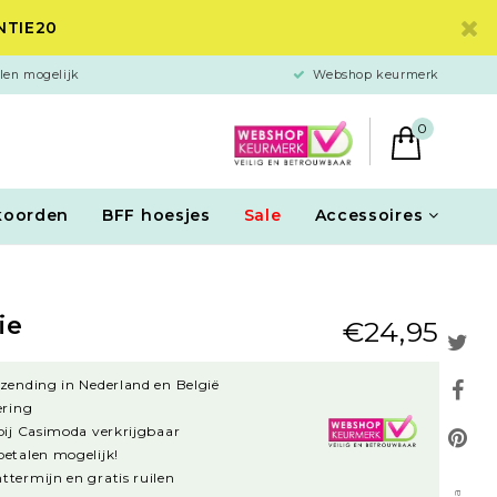
ANTIE20
len mogelijk
Webshop keurmerk
0
koorden
BFF hoesjes
Sale
Accessoires
ie
€24,95
rzending in Nederland en België
ering
 bij Casimoda verkrijgbaar
betalen mogelijk!
ttermijn en gratis ruilen