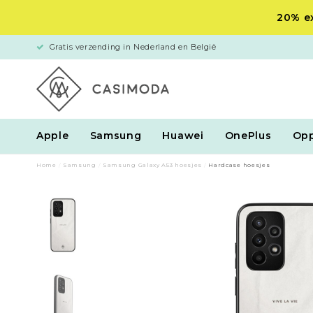
20% ex
Gratis verzending in Nederland en België
Apple
Samsung
Huawei
OnePlus
Op
Home
/
Samsung
/
Samsung Galaxy A53 hoesjes
/
Hardcase hoesjes