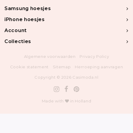
Samsung hoesjes
iPhone hoesjes
Account
Collecties
Algemene voorwaarden
Privacy Policy
Cookie statement
Sitemap
Herroeping aanvragen
Copyright © 2026 Casimoda.nl
Made with
in Holland