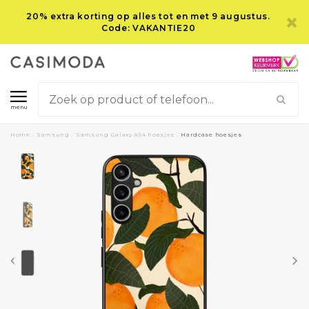
20% extra korting op alles tot en met 9 augustus.
Code: VAKANTIE20
menu
Home
/
Samsung
/
Samsung Galaxy A54 hoesjes
/
Hardcase hoesjes