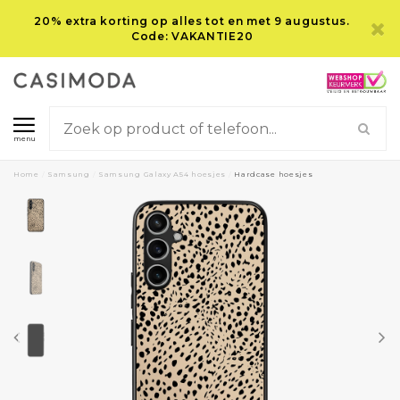
20% extra korting op alles tot en met 9 augustus.
Code: VAKANTIE20
menu
Home
/
Samsung
/
Samsung Galaxy A54 hoesjes
/
Hardcase hoesjes