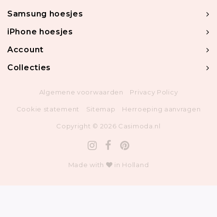
Samsung hoesjes
iPhone hoesjes
Account
Collecties
Algemene voorwaarden
Privacy Policy
Cookie statement
Sitemap
Herroeping aanvragen
Copyright © 2026 Casimoda.nl
Made with
in Holland