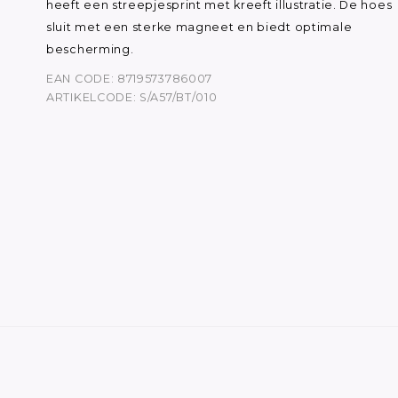
heeft een streepjesprint met kreeft illustratie. De hoes
sluit met een sterke magneet en biedt optimale
bescherming.
EAN CODE: 8719573786007
ARTIKELCODE: S/A57/BT/010