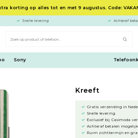
tra korting op alles tot en met 9 augustus. Code: VAK
Snelle levering
Achteraf beta
po
Sony
Telefoon
Kreeft
Gratis verzending in Nede
Snelle levering
Exclusief bij Casimoda ve
Achteraf betalen mogelijk
Ruim zichttermijn en grat