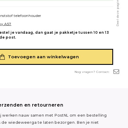
Deel deze pagina
nststof telefoonhouder
xy A57
estel je vandaag, dan gaat je pakketje tussen 10 en 13
de post.
Toevoegen aan winkelwagen
Nog vragen? Contact:
erzenden en retourneren
j werken nauw samen met PostNL om een bestelling
s de wiedeweerga te laten bezorgen. Ben je niet