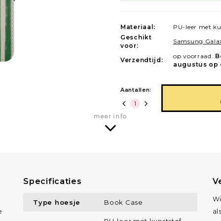
Materiaal:
PU-leer met ku
Geschikt
Samsung Gala
voor:
op voorraad.
B
Verzendtijd:
augustus op 
Aantallen:
meer info
Specificaties
V
Wi
Type hoesje
Book Case
e
al
PU-leer met kunststof