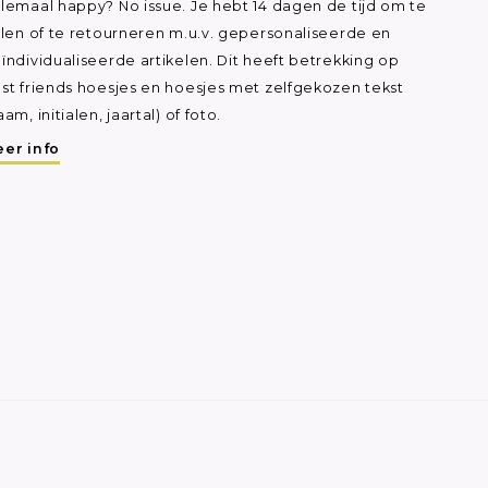
lemaal happy? No issue. Je hebt 14 dagen de tijd om te
ilen of te retourneren m.u.v. gepersonaliseerde en
ïndividualiseerde artikelen. Dit heeft betrekking op
st friends hoesjes en hoesjes met zelfgekozen tekst
aam, initialen, jaartal) of foto.
er info