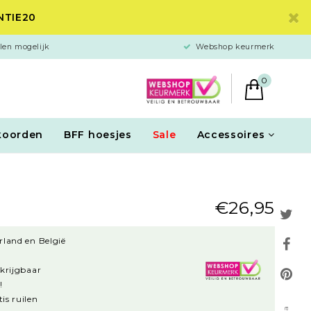
ANTIE20
len mogelijk
Webshop keurmerk
0
koorden
BFF hoesjes
Sale
Accessoires
€26,95
rland en België
rkrijgbaar
!
is ruilen