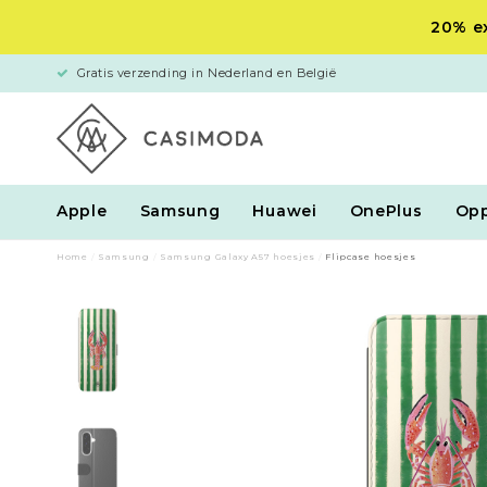
20% ex
Gratis verzending in Nederland en België
Apple
Samsung
Huawei
OnePlus
Op
Home
/
Samsung
/
Samsung Galaxy A57 hoesjes
/
Flipcase hoesjes