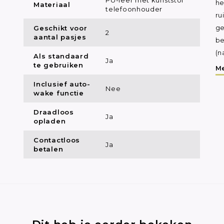
he
Materiaal
telefoonhouder
ru
Geschikt voor
ge
2
aantal pasjes
be
(n
Als standaard
Ja
te gebruiken
Me
Inclusief auto-
Nee
wake functie
Draadloos
Ja
opladen
Contactloos
Ja
betalen