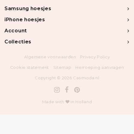
Samsung hoesjes
iPhone hoesjes
Account
Collecties
Algemene voorwaarden
Privacy Policy
Cookie statement
Sitemap
Herroeping aanvragen
Copyright © 2026 Casimoda.nl
Made with
in Holland