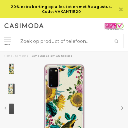
20% extra korting op alles tot en met 9 augustus.
Code: VAKANTIE20
menu
Home
/
Samsung
/
Samsung Galaxy S20 hoesjes