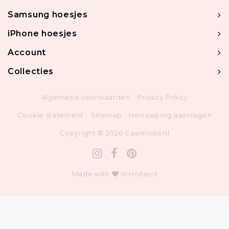
Samsung hoesjes
iPhone hoesjes
Account
Collecties
Algemene voorwaarden
Privacy Policy
Cookie statement
Sitemap
Herroeping aanvragen
Copyright © 2026 Casimoda.nl
Made with
in Holland