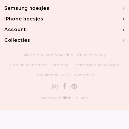
Samsung hoesjes
iPhone hoesjes
Account
Collecties
Algemene voorwaarden
Privacy Policy
Cookie statement
Sitemap
Herroeping aanvragen
Copyright © 2026 Casimoda.nl
Made with
in Holland