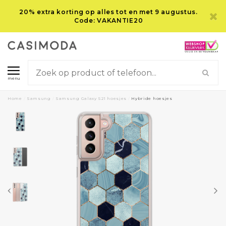
20% extra korting op alles tot en met 9 augustus.
Code: VAKANTIE20
menu
Home
/
Samsung
/
Samsung Galaxy S21 hoesjes
/
Hybride hoesjes