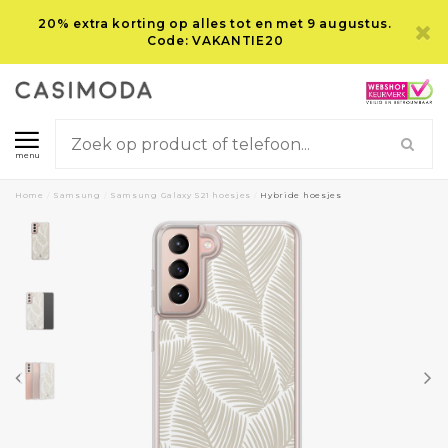
20% extra korting op alles tot en met 9 augustus.
Code: VAKANTIE20
menu
Home
/
Samsung
/
Samsung Galaxy S21 hoesjes
/
Hybride hoesjes