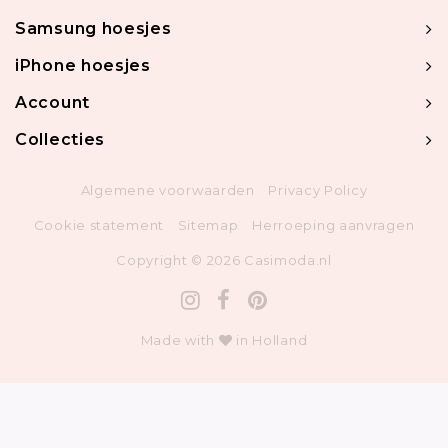
Samsung hoesjes
iPhone hoesjes
Account
Collecties
Algemene voorwaarden
Privacy Policy
Cookie statement
Sitemap
Herroeping aanvragen
Copyright © 2026 Casimoda.nl
Made with
in Holland