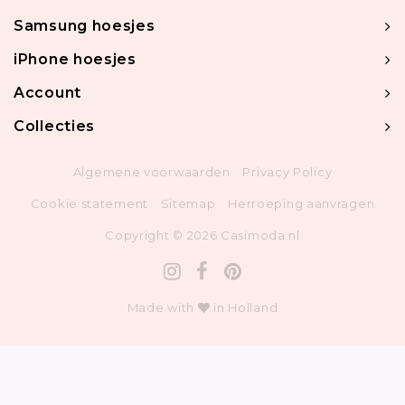
Samsung hoesjes
iPhone hoesjes
Account
Collecties
Algemene voorwaarden
Privacy Policy
Cookie statement
Sitemap
Herroeping aanvragen
Copyright © 2026 Casimoda.nl
Made with
in Holland