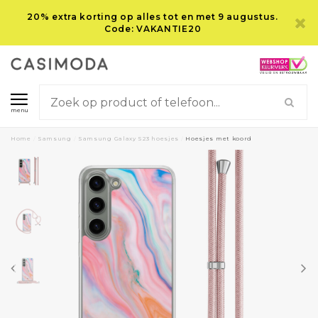
20% extra korting op alles tot en met 9 augustus.
Code: VAKANTIE20
menu
Home
/
Samsung
/
Samsung Galaxy S23 hoesjes
/
Hoesjes met koord