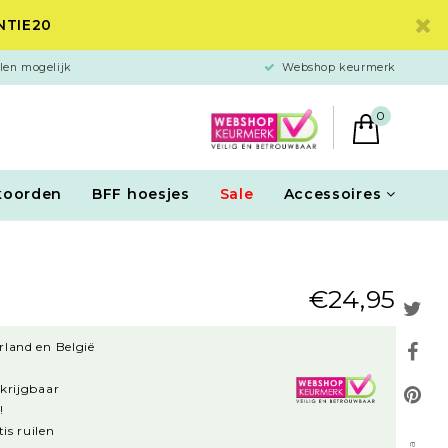
ANTIE20
len mogelijk
Webshop keurmerk
0
koorden
BFF hoesjes
Sale
Accessoires
€24,95
rland en België
rkrijgbaar
!
is ruilen