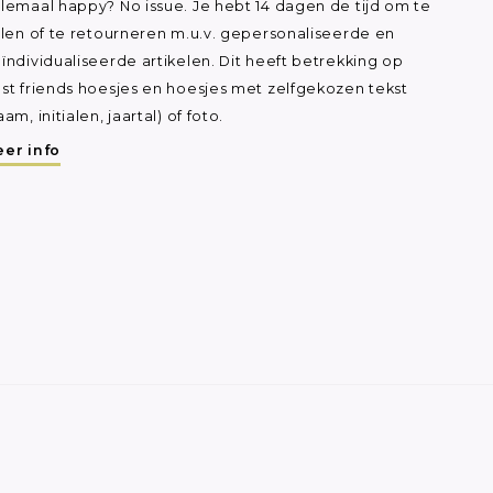
lemaal happy? No issue. Je hebt 14 dagen de tijd om te
ilen of te retourneren m.u.v. gepersonaliseerde en
ïndividualiseerde artikelen. Dit heeft betrekking op
st friends hoesjes en hoesjes met zelfgekozen tekst
aam, initialen, jaartal) of foto.
er info