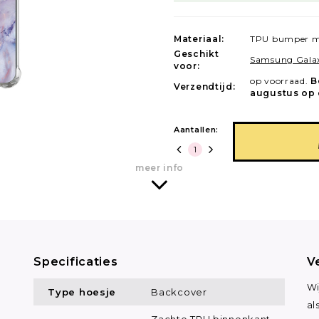
Materiaal:
TPU bumper m
Geschikt
Samsung Gala
voor:
op voorraad.
B
Verzendtijd:
augustus op 
Aantallen:
meer info
Specificaties
V
Wi
Type hoesje
Backcover
al
Zachte TPU binnenkant