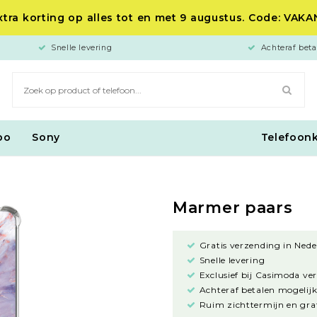
tra korting op alles tot en met 9 augustus. Code: VAK
Snelle levering
Achteraf beta
po
Sony
Telefoon
Marmer paars
Gratis verzending in Nede
Snelle levering
Exclusief bij Casimoda ve
Achteraf betalen mogelijk
Ruim zichttermijn en grat