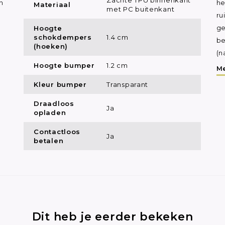
n
he
Materiaal
met PC buitenkant
ru
Hoogte
ge
schokdempers
1.4 cm
be
(hoeken)
(n
Hoogte bumper
1.2 cm
Me
Kleur bumper
Transparant
Draadloos
Ja
opladen
Contactloos
Ja
betalen
Dit heb je eerder bekeken