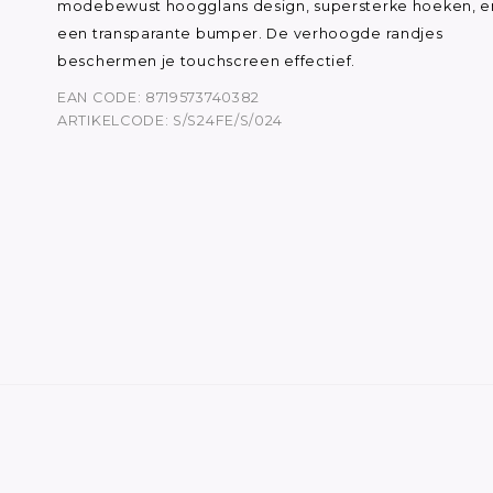
modebewust hoogglans design, supersterke hoeken, e
een transparante bumper. De verhoogde randjes
beschermen je touchscreen effectief.
EAN CODE: 8719573740382
ARTIKELCODE: S/S24FE/S/024