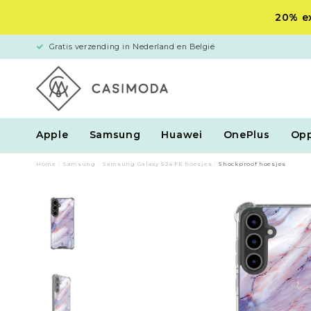
20% ex
Gratis verzending in Nederland en België
Apple
Samsung
Huawei
OnePlus
Op
Home
/
Samsung
/
Samsung Galaxy S24 FE hoesjes
/
Shockproof hoesjes