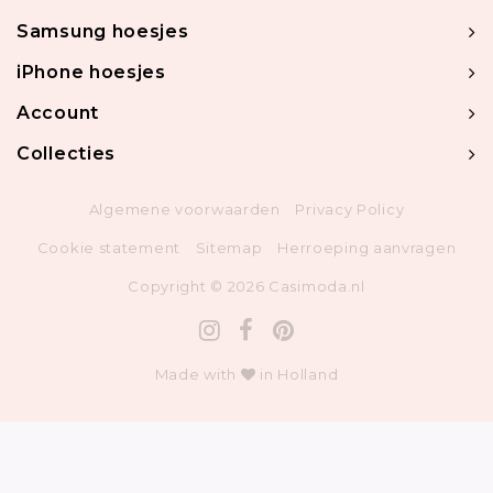
Samsung hoesjes
iPhone hoesjes
Account
Collecties
Algemene voorwaarden
Privacy Policy
Cookie statement
Sitemap
Herroeping aanvragen
Copyright © 2026 Casimoda.nl
Made with
in Holland