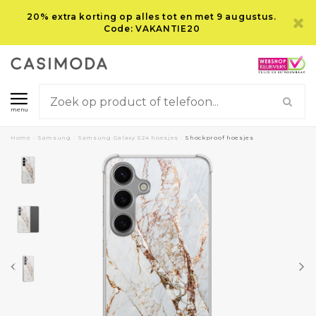
20% extra korting op alles tot en met 9 augustus.
Code: VAKANTIE20
menu
Home
/
Samsung
/
Samsung Galaxy S24 hoesjes
/
Shockproof hoesjes