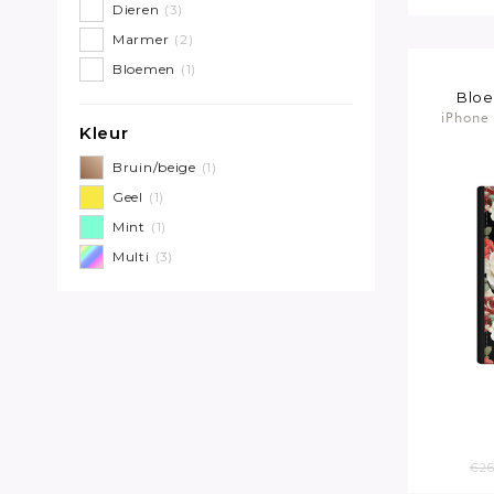
Dieren
(3)
Marmer
(2)
Bloemen
(1)
Blo
iPhone 
Kleur
Bruin/beige
(1)
Geel
(1)
Mint
(1)
Multi
(3)
€26