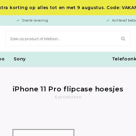
tra korting op alles tot en met 9 augustus. Code: VAK
Snelle levering
Achteraf beta
po
Sony
Telefoon
iPhone 11 Pro flipcase hoesjes
6 producten