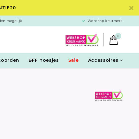
ANTIE20
len mogelijk
Webshop keurmerk
0
koorden
BFF hoesjes
Sale
Accessoires