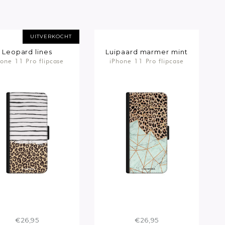
UITVERKOCHT
Leopard lines
Luipaard marmer mint
hone 11 Pro flipcase
iPhone 11 Pro flipcase
€26,95
€26,95