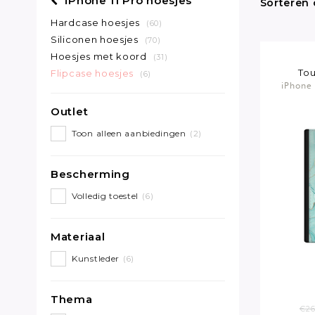
iPhone 11 Pro hoesjes
Sorteren 
Hardcase hoesjes
(60)
Siliconen hoesjes
(70)
Hoesjes met koord
(31)
Tou
Flipcase hoesjes
(6)
iPhone 
Outlet
Toon alleen aanbiedingen
(2)
Bescherming
Volledig toestel
(6)
Materiaal
Kunstleder
(6)
Thema
€26