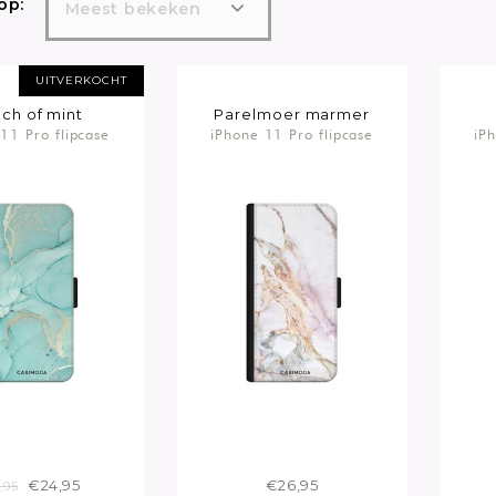
op:
Meest bekeken
UITVERKOCHT
ch of mint
Parelmoer marmer
11 Pro flipcase
iPhone 11 Pro flipcase
iP
€24,95
€26,95
,95