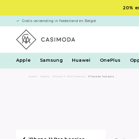
20% ex
Gratis verzending in Nederland en België
Apple
Samsung
Huawei
OnePlus
Op
Home
/
Apple
/
iPhone 11 Pro hoesjes
/
Flipcase hoesjes