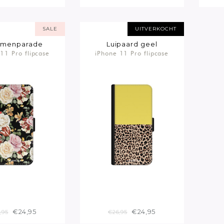
SALE
UITVERKOCHT
emenparade
Luipaard geel
11 Pro flipcase
iPhone 11 Pro flipcase
€24,95
€24,95
,95
€26,95