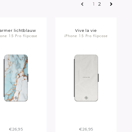
1
2
armer lichtblauw
Vive la vie
hone 15 Pro flipcase
iPhone 15 Pro flipcase
€26,95
€26,95