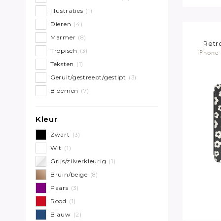
Illustraties
(1)
Dieren
(4)
Marmer
(8)
Retr
Tropisch
(3)
iPhone 
Teksten
(1)
Geruit/gestreept/gestipt
(3)
Bloemen
(7)
Kleur
Zwart
(3)
Wit
(1)
Grijs/zilverkleurig
(1)
Bruin/beige
(8)
Paars
(3)
Rood
(1)
Blauw
(2)