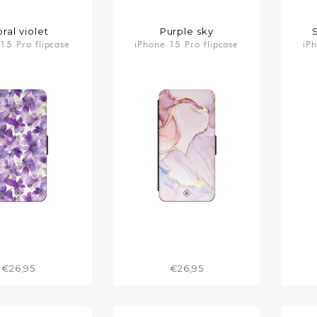
oral violet
Purple sky
15 Pro flipcase
iPhone 15 Pro flipcase
iP
€26,95
€26,95