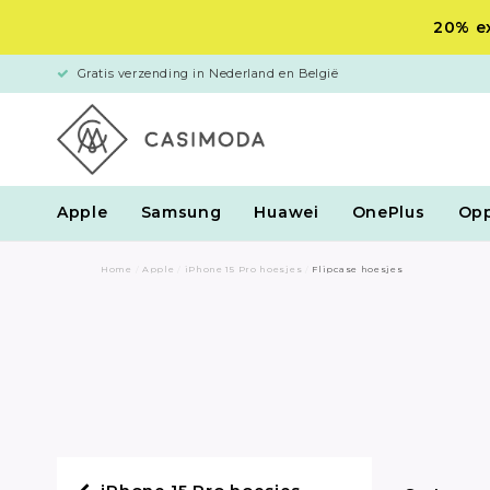
20% ex
Gratis verzending in Nederland en België
Apple
Samsung
Huawei
OnePlus
Op
Home
/
Apple
/
iPhone 15 Pro hoesjes
/
Flipcase hoesjes