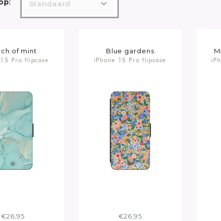
op:
Standaard
ch of mint
Blue gardens
M
15 Pro flipcase
iPhone 15 Pro flipcase
iP
€26,95
€26,95