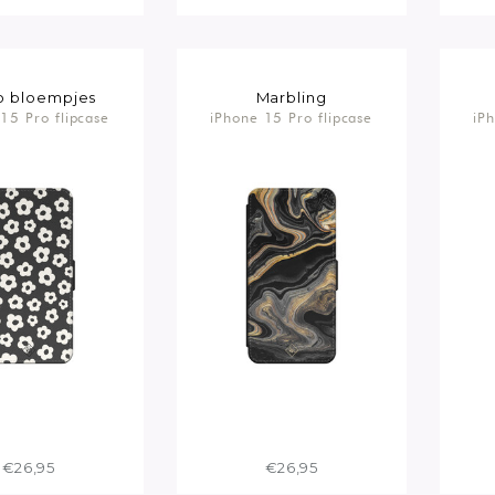
o bloempjes
Marbling
15 Pro flipcase
iPhone 15 Pro flipcase
iP
€26,95
€26,95