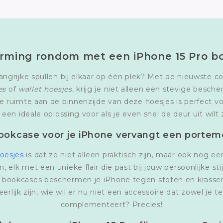
rming rondom met een iPhone 15 Pro b
langrijke spullen bij elkaar op één plek? Met de nieuwste c
es
of
wallet hoesjes
, krijg je niet alleen een stevige besch
ruimte aan de binnenzijde van deze hoesjes is perfect vo
 een ideale oplossing voor als je even snel de deur uit wi
ookcase voor je iPhone vervangt een porte
oesjes
is dat ze niet alleen praktisch zijn, maar ook nog ee
 elk met een unieke flair die past bij jouw persoonlijke sti
ze bookcases beschermen je iPhone tegen stoten en krassen,
rlijk zijn, wie wil er nu niet een accessoire dat zowel je t
complementeert? Precies!