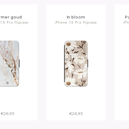
rmer goud
In bloom
P
15 Pro flipcase
iPhone 15 Pro flipcase
iP
€26,95
€26,95