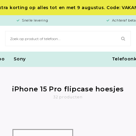
tra korting op alles tot en met 9 augustus. Code: VAK
Snelle levering
Achteraf beta
po
Sony
Telefoon
iPhone 15 Pro flipcase hoesjes
32 producten