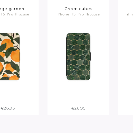
nge garden
Green cubes
15 Pro flipcase
iPhone 15 Pro flipcase
iP
€26,95
€26,95