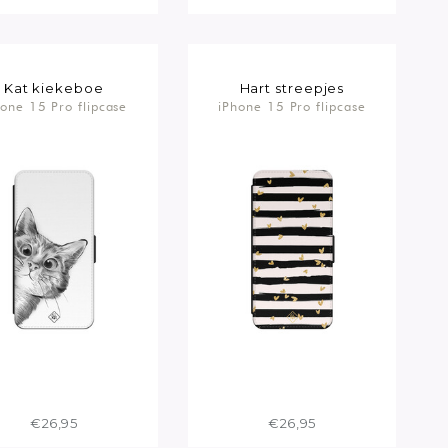
Kat kiekeboe
Hart streepjes
hone 15 Pro flipcase
iPhone 15 Pro flipcase
€26,95
€26,95