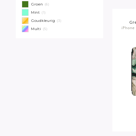
Groen
(6)
Mint
(1)
Goudkleurig
(3)
Gr
iPhone 
Multi
(5)