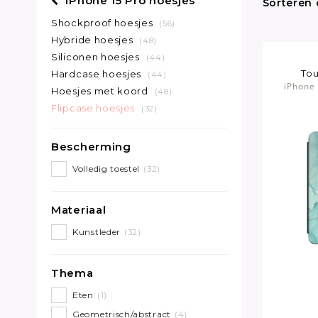
iPhone 15 Pro hoesjes
Sorteren 
Shockproof hoesjes
(56)
Hybride hoesjes
(48)
Siliconen hoesjes
(44)
Tou
Hardcase hoesjes
(44)
iPhone 
Hoesjes met koord
(48)
Flipcase hoesjes
(32)
Bescherming
Volledig toestel
(32)
Materiaal
Kunstleder
(32)
Thema
Eten
(1)
Geometrisch/abstract
(4)