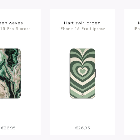
een waves
Hart swirl groen
15 Pro flipcase
iPhone 15 Pro flipcase
iP
€26,95
€26,95