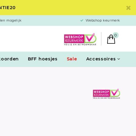
ANTIE20
len mogelijk
Webshop keurmerk
0
koorden
BFF hoesjes
Sale
Accessoires