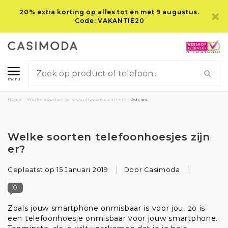
20% extra korting op alles tot en met 9 augustus.
Code: VAKANTIE20
menu
Home
/
Welke soorten telefoonhoesjes zijn er?
/
Advies
Welke soorten telefoonhoesjes zijn
er?
Geplaatst op
15 Januari 2019
Door Casimoda
0
Zoals jouw smartphone onmisbaar is voor jou, zo is
een telefoonhoesje onmisbaar voor jouw smartphone.