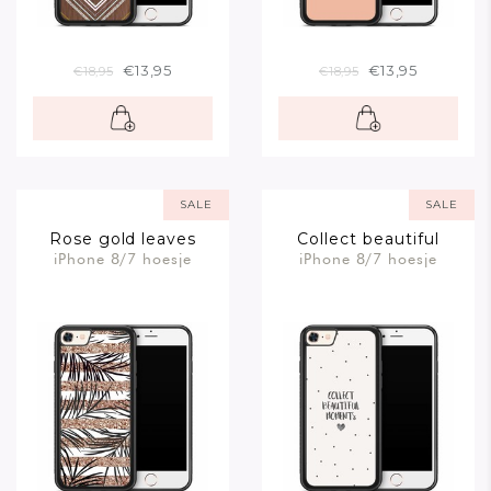
€13,95
€13,95
€18,95
€18,95
SALE
SALE
Rose gold leaves
Collect beautiful
iPhone 8/7 hoesje
iPhone 8/7 hoesje
moments