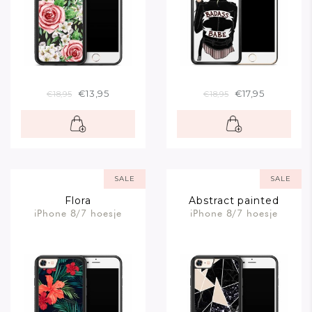
€13,95
€17,95
€18,95
€18,95
SALE
SALE
Flora
Abstract painted
iPhone 8/7 hoesje
iPhone 8/7 hoesje