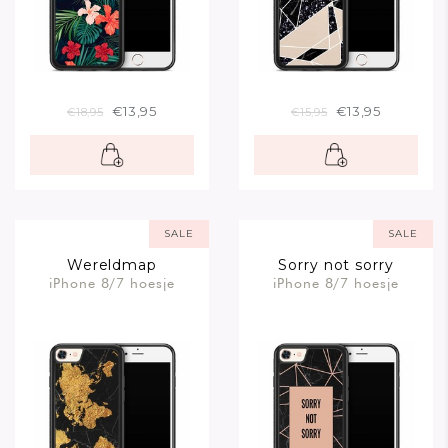
€13,95
€13,95
€18,95
€15,95
SALE
SALE
Wereldmap
Sorry not sorry
iPhone 8/7 hoesje
iPhone 8/7 hoesje