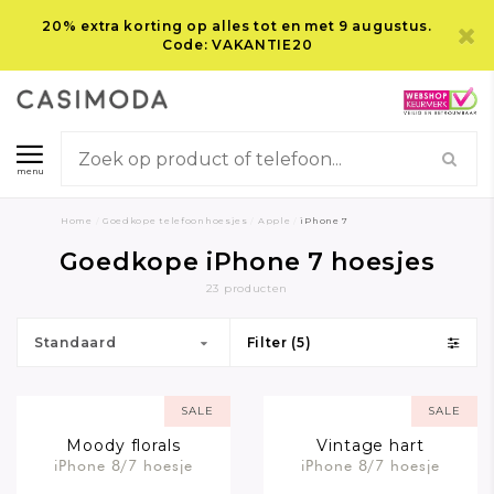
20% extra korting op alles tot en met 9 augustus.
Code: VAKANTIE20
menu
Home
/
Goedkope telefoonhoesjes
/
Apple
/
iPhone 7
Goedkope iPhone 7 hoesjes
23 producten
Standaard
Filter (5)
SALE
SALE
Moody florals
Vintage hart
iPhone 8/7 hoesje
iPhone 8/7 hoesje