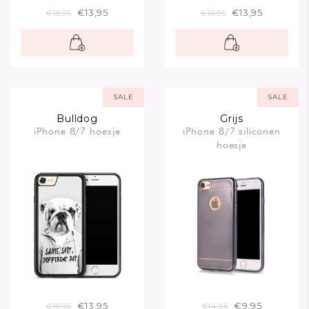
€13,95
€13,95
€18,95
€18,95
SALE
SALE
Bulldog
Grijs
iPhone 8/7 hoesje
iPhone 8/7 siliconen
hoesje
€13,95
€9,95
€18,95
€14,95