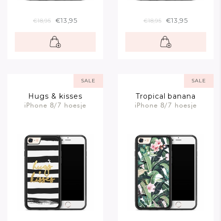
€13,95
€13,95
€18,95
€18,95
SALE
SALE
Hugs & kisses
Tropical banana
iPhone 8/7 hoesje
iPhone 8/7 hoesje