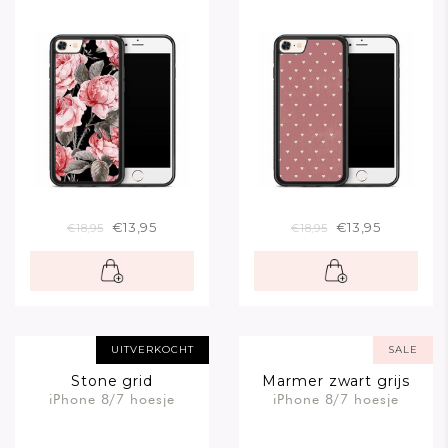
€13,95
€13,95
€18,95
€18,95
UITVERKOCHT
SALE
Stone grid
Marmer zwart grijs
iPhone 8/7 hoesje
iPhone 8/7 hoesje