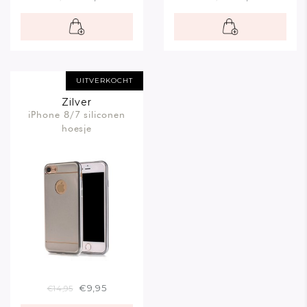
UITVERKOCHT
Zilver
iPhone 8/7 siliconen
hoesje
€9,95
€14,95