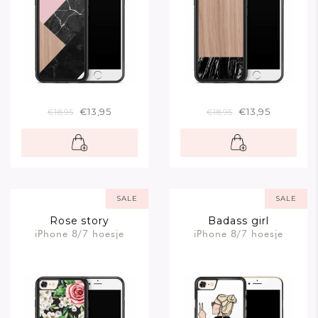
€13,95
€13,95
€18,95
€18,95
SALE
SALE
Rose story
Badass girl
iPhone 8/7 hoesje
iPhone 8/7 hoesje