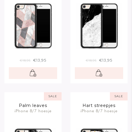
€13,95
€13,95
€18,95
€18,95
SALE
SALE
Palm leaves
Hart streepjes
iPhone 8/7 hoesje
iPhone 8/7 hoesje
silhouette