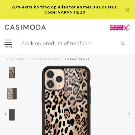
20% extra korting op alles tot en met 9 augustus.
Code: VAKANTIE20
menu
Home
/
Apple
/
iPhone 11 Pro hoesjes
/
Hardcase hoesjes