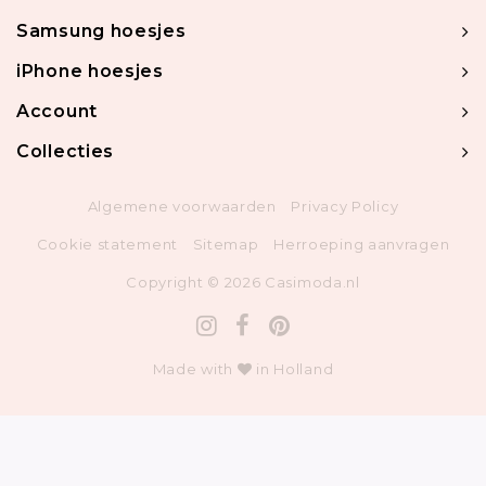
Samsung hoesjes
iPhone hoesjes
Account
Collecties
Algemene voorwaarden
Privacy Policy
Cookie statement
Sitemap
Herroeping aanvragen
Copyright © 2026 Casimoda.nl
Made with
in Holland