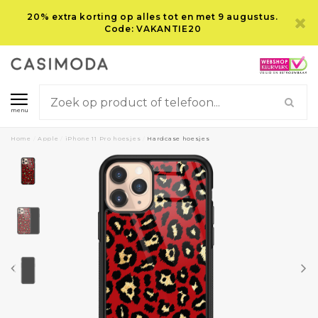
20% extra korting op alles tot en met 9 augustus.
Code: VAKANTIE20
menu
Home
/
Apple
/
iPhone 11 Pro hoesjes
/
Hardcase hoesjes