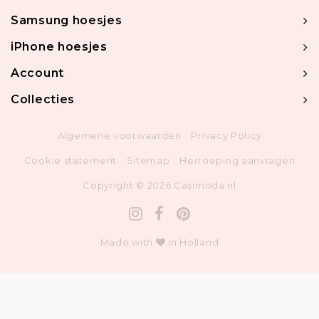
Samsung hoesjes
iPhone hoesjes
Account
Collecties
Algemene voorwaarden
Privacy Policy
Cookie statement
Sitemap
Herroeping aanvragen
Copyright © 2026 Casimoda.nl
Made with
in Holland