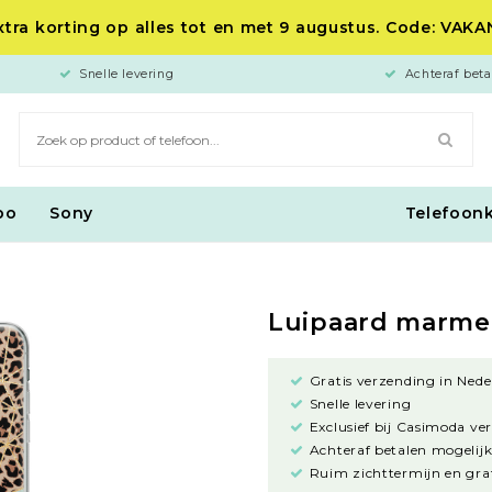
tra korting op alles tot en met 9 augustus. Code: VAK
Snelle levering
Achteraf beta
po
Sony
Telefoon
Luipaard marme
Gratis verzending in Nede
Snelle levering
Exclusief bij Casimoda ve
Achteraf betalen mogelijk
Ruim zichttermijn en grat