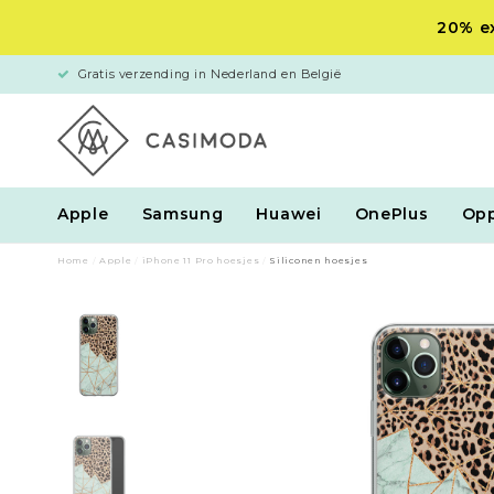
20% ex
Gratis verzending in Nederland en België
Apple
Samsung
Huawei
OnePlus
Op
Home
/
Apple
/
iPhone 11 Pro hoesjes
/
Siliconen hoesjes