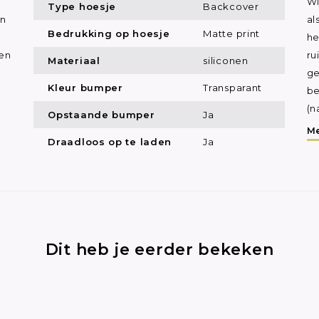
Wi
Type hoesje
Backcover
an
al
Bedrukking op hoesje
Matte print
he
een
ru
Materiaal
siliconen
ge
Kleur bumper
Transparant
be
(n
Opstaande bumper
Ja
Me
Draadloos op te laden
Ja
Dit heb je eerder bekeken