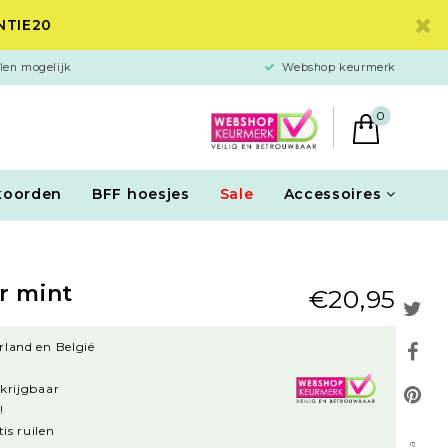
ANTIE20
len mogelijk
Webshop keurmerk
0
koorden
BFF hoesjes
Sale
Accessoires
r mint
€20,95
rland en België
rkrijgbaar
!
is ruilen