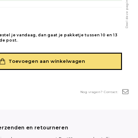
Deel deze pagina
estel je vandaag, dan gaat je pakketje tussen 10 en 13
de post.
.
Toevoegen aan winkelwagen
Nog vragen? Contact:
erzenden en retourneren