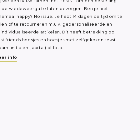
j werken nauw samen met PostNL om een bestelling
s de wiedeweerga te laten bezorgen. Ben je niet
lemaal happy? No issue. Je hebt 14 dagen de tijd om te
ilen of te retourneren m.u.v. gepersonaliseerde en
ïndividualiseerde artikelen. Dit heeft betrekking op
st friends hoesjes en hoesjes met zelfgekozen tekst
aam, initialen, jaartal) of foto.
er info