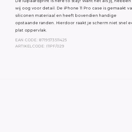
De luipaardprint is here to stay! Want net als jij, hebben
wij oog voor detail. De iPhone 11 Pro case is gemaakt v
siliconen materiaal en heeft bovendien handige
opstaande randen. Hierdoor raakt je scherm niet snel 
plat oppervlak.
EAN CODE: 8719573511425
ARTIKELCODE: I11PF/029