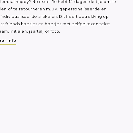
lemaal happy? No issue. Je hebt 14 dagen de tijd om te
ilen of te retourneren m.u.v. gepersonaliseerde en
ïndividualiseerde artikelen. Dit heeft betrekking op
st friends hoesjes en hoesjes met zelfgekozen tekst
aam, initialen, jaartal) of foto.
er info