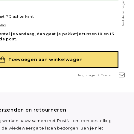
Deel deze pagina
et PC achterkant
 Max
estel je vandaag, dan gaat je pakketje tussen 10 en 13
de post.
Toevoegen aan winkelwagen
Nog vragen? Contact:
erzenden en retourneren
j werken nauw samen met PostNL om een bestelling
s de wiedeweerga te laten bezorgen. Ben je niet