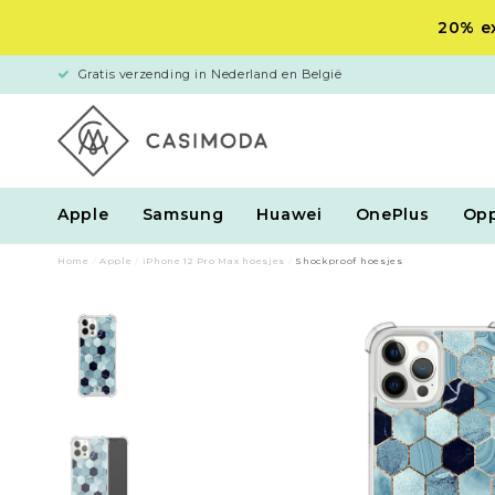
20% ex
Gratis verzending in Nederland en België
Apple
Samsung
Huawei
OnePlus
Op
Home
/
Apple
/
iPhone 12 Pro Max hoesjes
/
Shockproof hoesjes