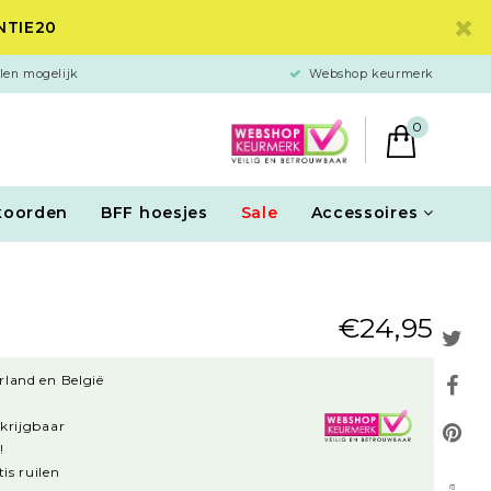
ANTIE20
len mogelijk
Webshop keurmerk
0
koorden
BFF hoesjes
Sale
Accessoires
€24,95
rland en België
rkrijgbaar
!
is ruilen