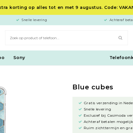
tra korting op alles tot en met 9 augustus. Code: VAK
Snelle levering
Achteraf beta
po
Sony
Telefoon
Blue cubes
Gratis verzending in Nede
Snelle levering
Exclusief bij Casimoda ve
Achteraf betalen mogelijk
Ruim zichttermijn en grat