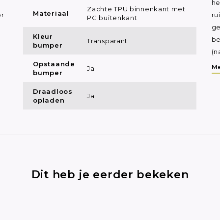
he
Zachte TPU binnenkant met
Materiaal
or
ru
PC buitenkant
ge
Kleur
be
Transparant
bumper
(n
Opstaande
Me
Ja
bumper
Draadloos
Ja
opladen
Dit heb je eerder bekeken