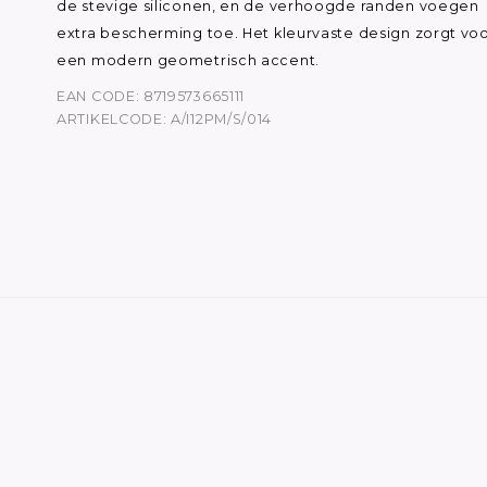
de stevige siliconen, en de verhoogde randen voegen
extra bescherming toe. Het kleurvaste design zorgt vo
een modern geometrisch accent.
EAN CODE: 8719573665111
ARTIKELCODE: A/I12PM/S/014