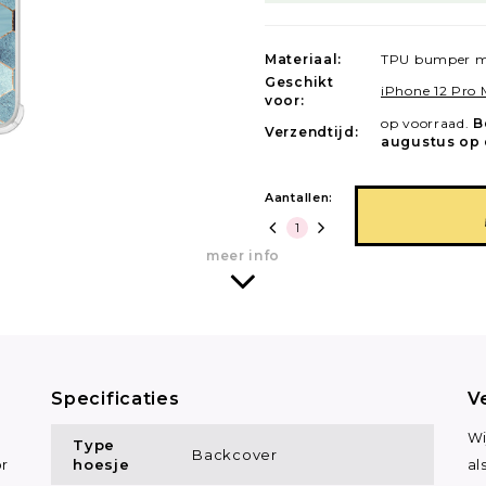
Materiaal:
TPU bumper m
Geschikt
iPhone 12 Pro
voor:
op voorraad.
B
Verzendtijd:
augustus op 
Aantallen:
meer info
Specificaties
V
Wi
Type
Backcover
hoesje
or
al