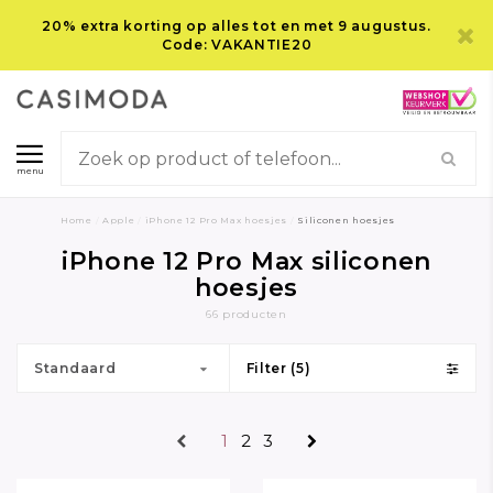
20% extra korting op alles tot en met 9 augustus.
Code: VAKANTIE20
menu
Home
/
Apple
/
iPhone 12 Pro Max hoesjes
/
Siliconen hoesjes
iPhone 12 Pro Max siliconen
hoesjes
66 producten
Standaard
Filter (5)
1
2
3