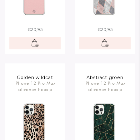
€20,95
€20,95
Golden wildcat
Abstract groen
iPhone 12 Pro Max
iPhone 12 Pro Max
siliconen hoesje
siliconen hoesje