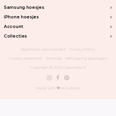
Samsung hoesjes
iPhone hoesjes
Account
Collecties
Algemene voorwaarden
Privacy Policy
Cookie statement
Sitemap
Herroeping aanvragen
Copyright © 2026 Casimoda.nl
Made with
in Holland