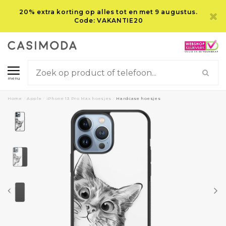
20% extra korting op alles tot en met 9 augustus.
Code: VAKANTIE20
menu
Home
/
Apple
/
iPhone 13 Pro Max hoesjes
/
Hardcase hoesjes