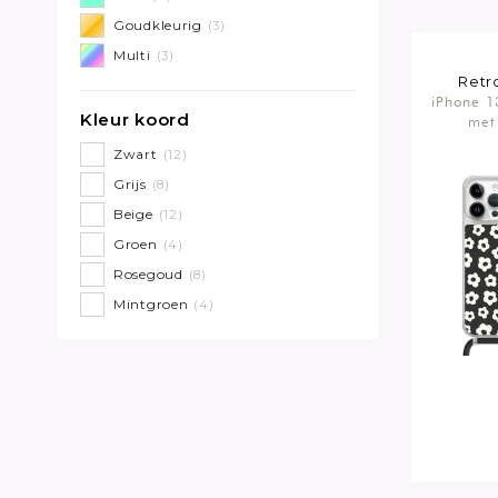
Goudkleurig
(3)
Multi
(3)
Retr
iPhone 1
Kleur koord
met
Zwart
(12)
Grijs
(8)
Beige
(12)
Groen
(4)
Rosegoud
(8)
Mintgroen
(4)