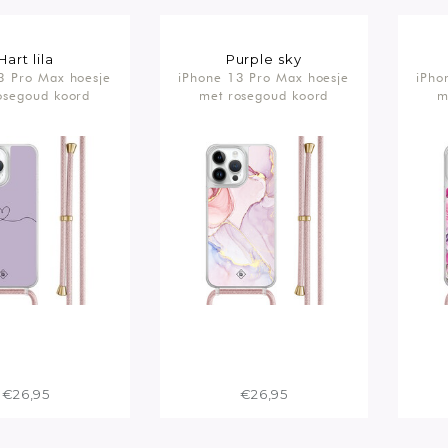
Hart lila
Purple sky
3 Pro Max hoesje
iPhone 13 Pro Max hoesje
iPho
osegoud koord
met rosegoud koord
m
€26,95
€26,95