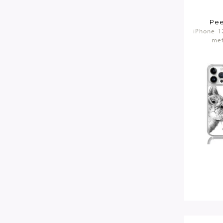
Pee
iPhone 1
met