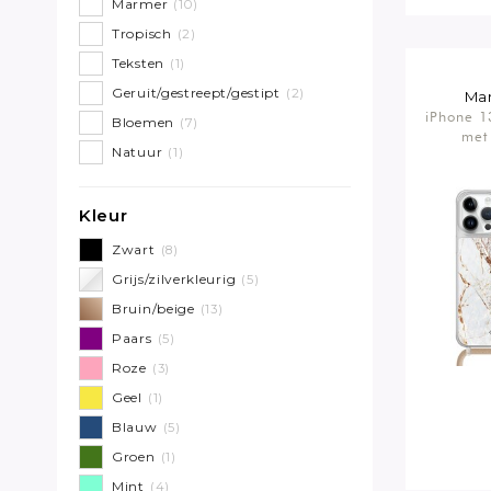
Marmer
(10)
Tropisch
(2)
Teksten
(1)
Geruit/gestreept/gestipt
(2)
Ma
iPhone 1
Bloemen
(7)
met
Natuur
(1)
Kleur
Zwart
(8)
Grijs/zilverkleurig
(5)
Bruin/beige
(13)
Paars
(5)
Roze
(3)
Geel
(1)
Blauw
(5)
Groen
(1)
Mint
(4)