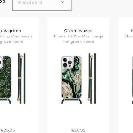
op:
Standaard
bus groen
Green waves
3 Pro Max hoesje
iPhone 13 Pro Max hoesje
iPho
 groen koord
met groen koord
€26,95
€26,95