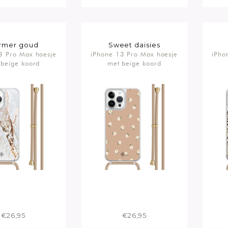
rmer goud
Sweet daisies
3 Pro Max hoesje
iPhone 13 Pro Max hoesje
iPho
 beige koord
met beige koord
€26,95
€26,95