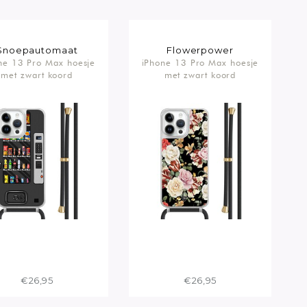
Snoepautomaat
Flowerpower
ne 13 Pro Max hoesje
iPhone 13 Pro Max hoesje
met zwart koord
met zwart koord
€26,95
€26,95