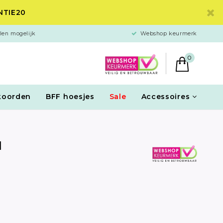
ANTIE20
len mogelijk
Webshop keurmerk
0
koorden
BFF hoesjes
Sale
Accessoires
d