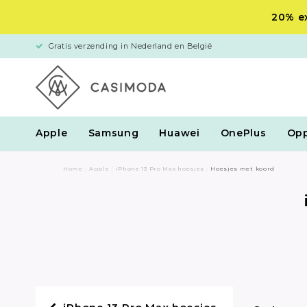
20% ex
Gratis verzending in Nederland en België
Apple
Samsung
Huawei
OnePlus
Op
Home
/
Apple
/
iPhone 13 Pro Max hoesjes
/
Hoesjes met koord