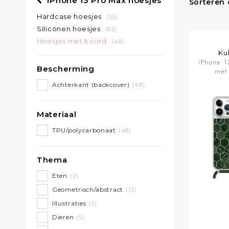
iPhone 13 Pro Max hoesjes
Sorteren 
Hardcase hoesjes
(55)
Siliconen hoesjes
(63)
Hoesjes met koord
(48)
Ku
iPhone 1
Bescherming
met
Achterkant (backcover)
(48)
Materiaal
TPU/polycarbonaat
(48)
Thema
Eten
(2)
Geometrisch/abstract
(13)
Illustraties
(5)
Dieren
(5)