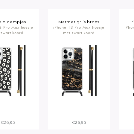
o bloempjes
Marmer grijs brons
3 Pro Max hoesje
iPhone 13 Pro Max hoesje
iPho
 zwart koord
met zwart koord
€26,95
€26,95