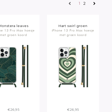
1
2
Monstera leaves
Hart swirl groen
ne 13 Pro Max hoesje
iPhone 13 Pro Max hoesje
met groen koord
met groen koord
€26,95
€26,95