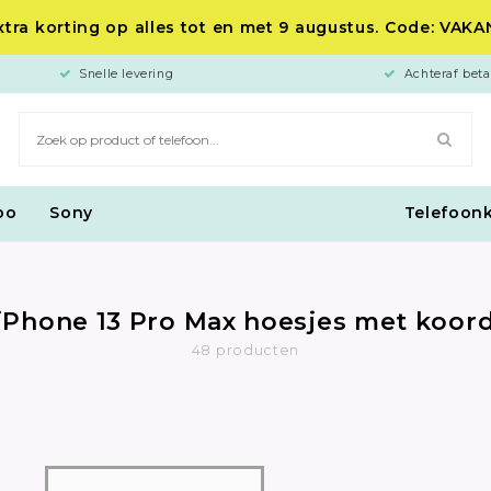
tra korting op alles tot en met 9 augustus. Code: VAK
Snelle levering
Achteraf beta
po
Sony
Telefoon
iPhone 13 Pro Max hoesjes met koor
48 producten