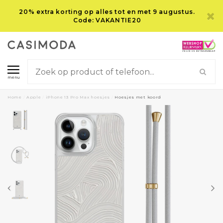
20% extra korting op alles tot en met 9 augustus.
Code: VAKANTIE20
menu
Home
/
Apple
/
iPhone 13 Pro Max hoesjes
/
Hoesjes met koord