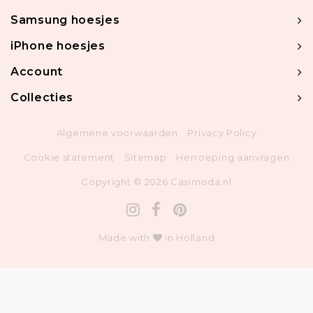
Samsung hoesjes
iPhone hoesjes
Account
Collecties
Algemene voorwaarden
Privacy Policy
Cookie statement
Sitemap
Herroeping aanvragen
Copyright © 2026 Casimoda.nl
Made with
in Holland