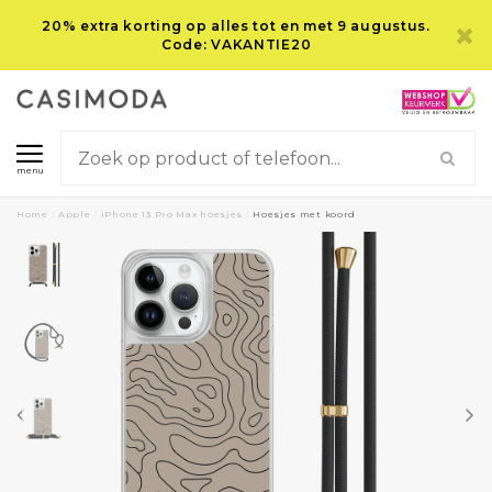
20% extra korting op alles tot en met 9 augustus.
Code: VAKANTIE20
menu
Home
/
Apple
/
iPhone 13 Pro Max hoesjes
/
Hoesjes met koord