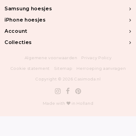
Samsung hoesjes
iPhone hoesjes
Account
Collecties
Algemene voorwaarden
Privacy Policy
Cookie statement
Sitemap
Herroeping aanvragen
Copyright © 2026 Casimoda.nl
Made with
in Holland