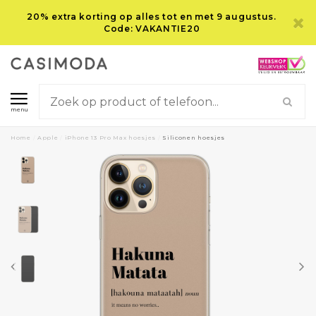
20% extra korting op alles tot en met 9 augustus.
Code: VAKANTIE20
menu
Home
/
Apple
/
iPhone 13 Pro Max hoesjes
/
Siliconen hoesjes