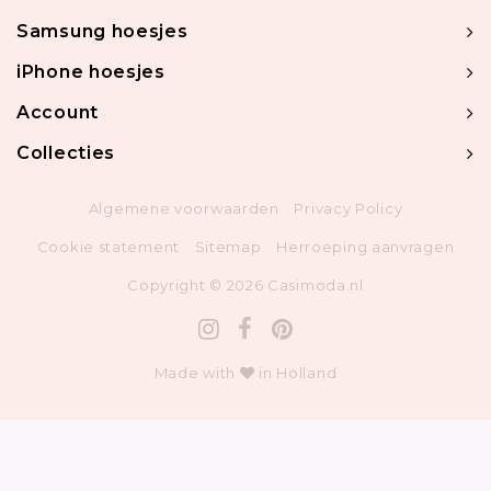
Samsung hoesjes
iPhone hoesjes
Account
Collecties
Algemene voorwaarden
Privacy Policy
Cookie statement
Sitemap
Herroeping aanvragen
Copyright © 2026 Casimoda.nl
Made with
in Holland