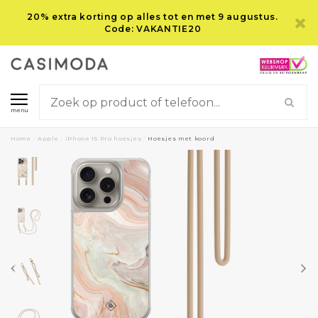
20% extra korting op alles tot en met 9 augustus.
Code: VAKANTIE20
menu
Home
/
Apple
/
iPhone 15 Pro hoesjes
/
Hoesjes met koord