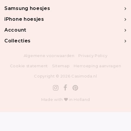
Samsung hoesjes
iPhone hoesjes
Account
Collecties
Algemene voorwaarden
Privacy Policy
Cookie statement
Sitemap
Herroeping aanvragen
Copyright © 2026 Casimoda.nl
Made with
in Holland