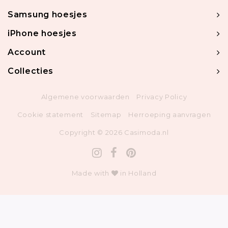
Samsung hoesjes
iPhone hoesjes
Account
Collecties
Algemene voorwaarden
Privacy Policy
Cookie statement
Sitemap
Herroeping aanvragen
Copyright © 2026 Casimoda.nl
Made with
in Holland