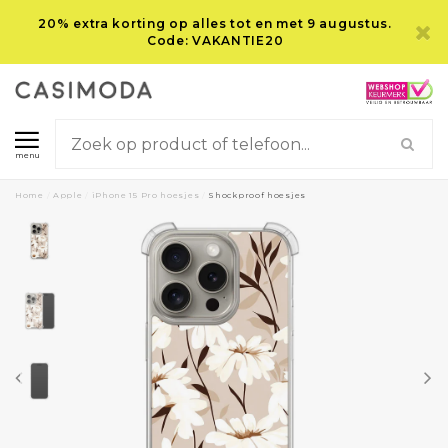
20% extra korting op alles tot en met 9 augustus.
Code: VAKANTIE20
menu
Home
/
Apple
/
iPhone 15 Pro hoesjes
/
Shockproof hoesjes