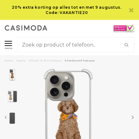
20% extra korting op alles tot en met 9 augustus.
Code: VAKANTIE20
menu
Home
/
Apple
/
iPhone 15 Pro hoesjes
/
Shockproof hoesjes