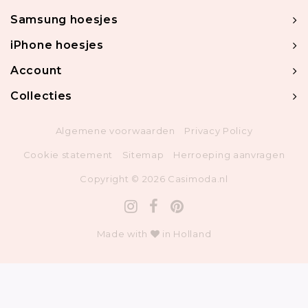
Samsung hoesjes
iPhone hoesjes
Account
Collecties
Algemene voorwaarden
Privacy Policy
Cookie statement
Sitemap
Herroeping aanvragen
Copyright © 2026 Casimoda.nl
Made with
in Holland