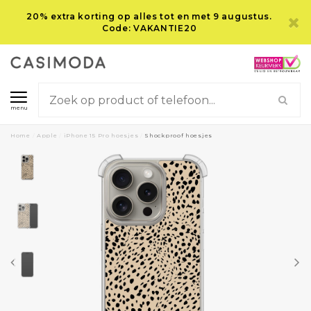
20% extra korting op alles tot en met 9 augustus.
Code: VAKANTIE20
menu
Home
/
Apple
/
iPhone 15 Pro hoesjes
/
Shockproof hoesjes