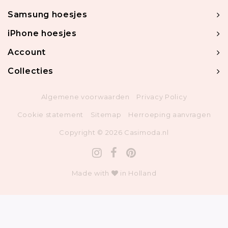
Samsung hoesjes
iPhone hoesjes
Account
Collecties
Algemene voorwaarden
Privacy Policy
Cookie statement
Sitemap
Herroeping aanvragen
Copyright © 2026 Casimoda.nl
Made with
in Holland