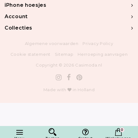
iPhone hoesjes
Account
Collecties
Algemene voorwaarden
Privacy Policy
Cookie statement
Sitemap
Herroeping aanvragen
Copyright © 2026 Casimoda.nl
Made with
in Holland
0
1
Toevoegen in winkelwagen