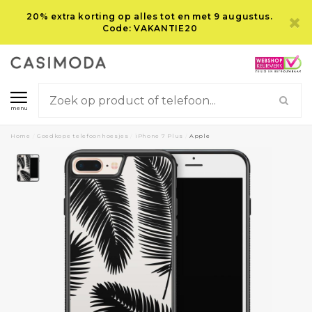
20% extra korting op alles tot en met 9 augustus.
Code: VAKANTIE20
menu
Home
/
Goedkope telefoonhoesjes
/
iPhone 7 Plus
/
Apple