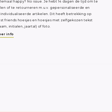
lemaal happy? No issue. Je hebt 14 dagen de tijd om te
ilen of te retourneren m.u.v. gepersonaliseerde en
ïndividualiseerde artikelen. Dit heeft betrekking op
st friends hoesjes en hoesjes met zelfgekozen tekst
aam, initialen, jaartal) of foto.
er info