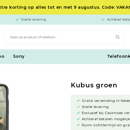
tra korting op alles tot en met 9 augustus. Code: VAK
Snelle levering
Achteraf beta
po
Sony
Telefoon
Kubus groen
Gratis verzending in Nede
Snelle levering
Exclusief bij Casimoda ve
Achteraf betalen mogelijk
Ruim zichttermijn en grat