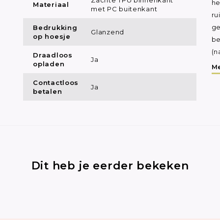
he
Materiaal
met PC buitenkant
ru
Bedrukking
ge
Glanzend
op hoesje
be
(n
Draadloos
Ja
opladen
Me
Contactloos
Ja
betalen
Dit heb je eerder bekeken