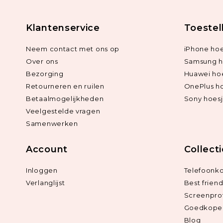
Klantenservice
Toestel
Neem contact met ons op
iPhone hoe
Over ons
Samsung h
Bezorging
Huawei ho
Retourneren en ruilen
OnePlus h
Betaalmogelijkheden
Sony hoes
Veelgestelde vragen
Samenwerken
Account
Collect
Inloggen
Telefoonk
Verlanglijst
Best frien
Screenpro
Goedkope 
Blog