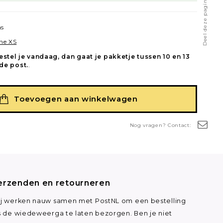
Deel deze pagina
as
ne XS
estel je vandaag, dan gaat je pakketje tussen 10 en 13
de post.
.
Toevoegen aan winkelwagen
Nog vragen? Contact:
erzenden en retourneren
j werken nauw samen met PostNL om een bestelling
s de wiedeweerga te laten bezorgen. Ben je niet