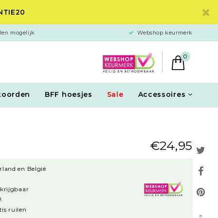
ANTIE20
len mogelijk
Webshop keurmerk
0
koorden
BFF hoesjes
Sale
Accessoires
€24,95
rland en België
rkrijgbaar
!
is ruilen