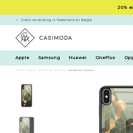
20% ex
Gratis verzending in Nederland en België
Apple
Samsung
Huawei
OnePlus
Op
Home
/
Apple
/
iPhone XS hoesjes
/
Hardcase hoesjes