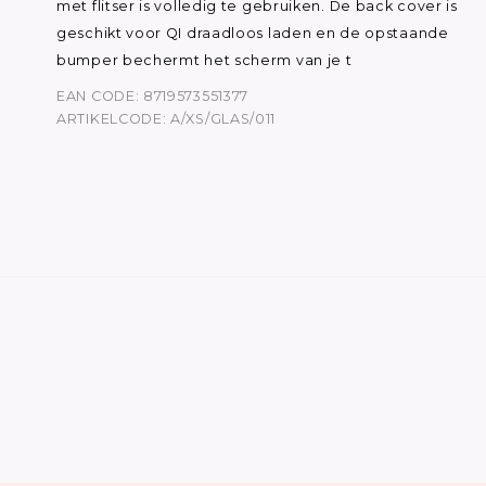
met flitser is volledig te gebruiken. De back cover is
geschikt voor QI draadloos laden en de opstaande
bumper bechermt het scherm van je t
EAN CODE: 8719573551377
ARTIKELCODE: A/XS/GLAS/011