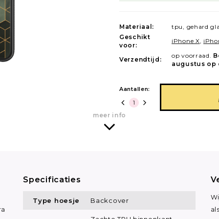
Materiaal:
tpu, gehard gl
Geschikt
iPhone X
,
iPho
voor:
op voorraad.
B
Verzendtijd:
augustus op 
Aantallen:
meer info
Specificaties
V
Wi
Type hoesje
Backcover
ra
al
Zachte TPU binnenkant