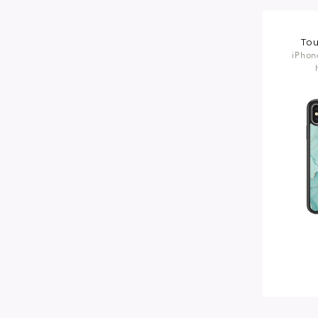
Tou
iPhon