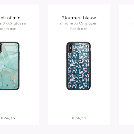
ch of mint
Bloemen blauw
e X/XS glazen
iPhone X/XS glazen
i
hardcase
hardcase
€24,95
€24,95