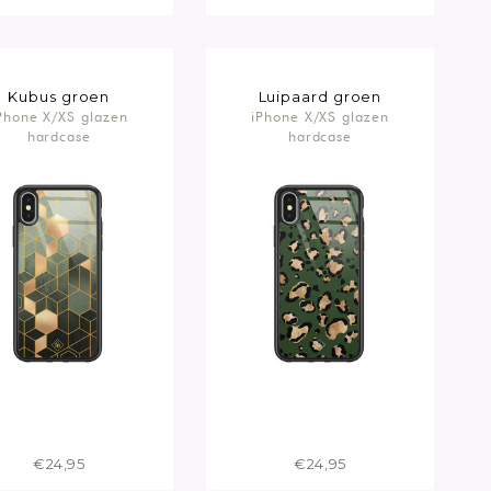
Kubus groen
Luipaard groen
Phone X/XS glazen
iPhone X/XS glazen
hardcase
hardcase
€24,95
€24,95