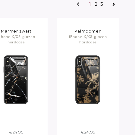
1
2
3
Marmer zwart
Palmbomen
Phone X/XS glazen
iPhone X/XS glazen
hardcase
hardcase
€24,95
€24,95