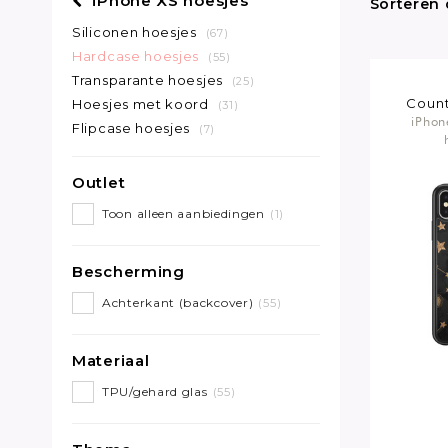
iPhone XS hoesjes
Sorteren 
Siliconen hoesjes
(67)
Hardcase hoesjes
(55)
Transparante hoesjes
(25)
Count
Hoesjes met koord
(31)
iPhon
Flipcase hoesjes
(7)
Outlet
Toon alleen aanbiedingen
(1)
Bescherming
Achterkant (backcover)
(55)
Materiaal
TPU/gehard glas
(55)