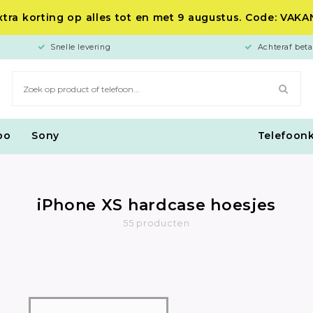
tra korting op alles tot en met 9 augustus. Code: VAK
Snelle levering
Achteraf beta
po
Sony
Telefoon
iPhone XS hardcase hoesjes
55 producten