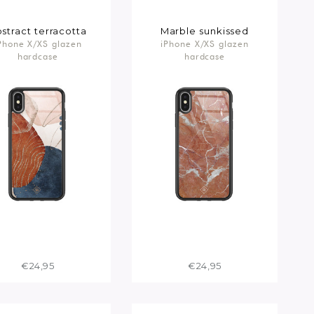
stract terracotta
Marble sunkissed
Phone X/XS glazen
iPhone X/XS glazen
hardcase
hardcase
€24,95
€24,95