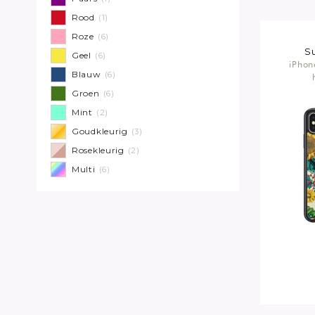
Rood
(1)
Roze
(6)
S
Geel
(6)
iPhon
Blauw
(6)
Groen
(6)
Mint
(2)
Goudkleurig
(3)
Rosekleurig
(2)
Multi
(6)