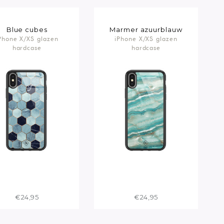
Blue cubes
Marmer azuurblauw
Phone X/XS glazen
iPhone X/XS glazen
hardcase
hardcase
€24,95
€24,95