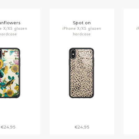
unflowers
Spot on
e X/XS glazen
iPhone X/XS glazen
i
hardcase
hardcase
€24,95
€24,95