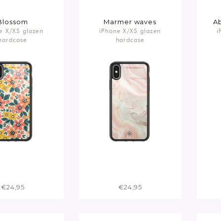
Blossom
Marmer waves
Ab
e X/XS glazen
iPhone X/XS glazen
i
hardcase
hardcase
€24,95
€24,95