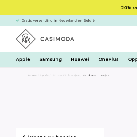
20% ex
Gratis verzending in Nederland en België
Apple
Samsung
Huawei
OnePlus
Op
Home
/
Apple
/
iPhone XS hoesjes
/
Hardcase hoesjes