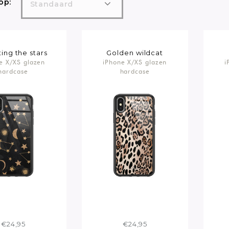
op:
Standaard
ing the stars
Golden wildcat
e X/XS glazen
iPhone X/XS glazen
i
hardcase
hardcase
€24,95
€24,95