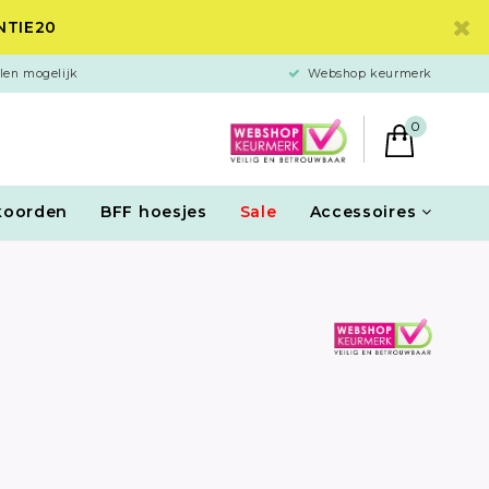
ANTIE20
len mogelijk
Webshop keurmerk
0
koorden
BFF hoesjes
Sale
Accessoires