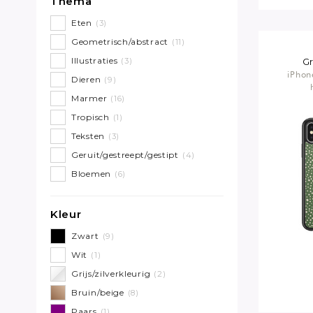
Thema
Eten
(3)
Geometrisch/abstract
(11)
Illustraties
(3)
G
iPhon
Dieren
(9)
Marmer
(16)
Tropisch
(1)
Teksten
(3)
Geruit/gestreept/gestipt
(4)
Bloemen
(6)
Kleur
Zwart
(9)
Wit
(1)
Grijs/zilverkleurig
(2)
Bruin/beige
(8)
Paars
(1)