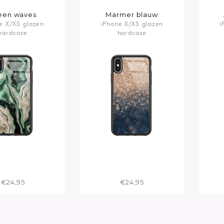
een waves
Marmer blauw
e X/XS glazen
iPhone X/XS glazen
rosegoud
i
hardcase
hardcase
€24,95
€24,95