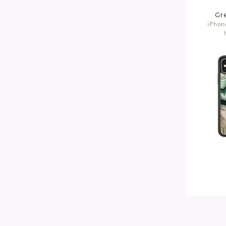
Gr
iPhon