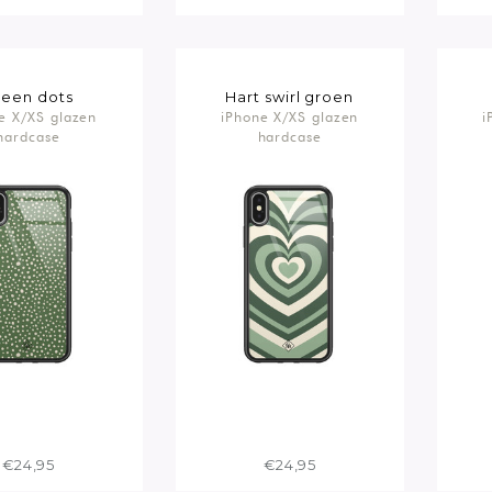
reen dots
Hart swirl groen
e X/XS glazen
iPhone X/XS glazen
i
hardcase
hardcase
€24,95
€24,95