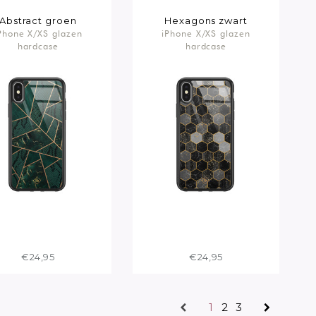
Abstract groen
Hexagons zwart
Phone X/XS glazen
iPhone X/XS glazen
hardcase
hardcase
€24,95
€24,95
1
2
3