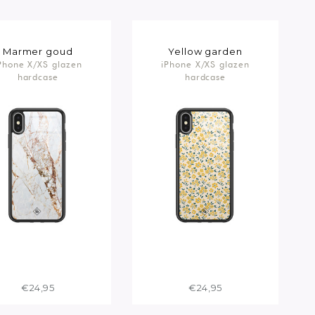
Marmer goud
Yellow garden
Phone X/XS glazen
iPhone X/XS glazen
hardcase
hardcase
€24,95
€24,95