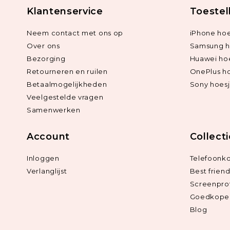
Klantenservice
Toestel
Neem contact met ons op
iPhone hoe
Over ons
Samsung h
Bezorging
Huawei ho
Retourneren en ruilen
OnePlus h
Betaalmogelijkheden
Sony hoes
Veelgestelde vragen
Samenwerken
Account
Collect
Inloggen
Telefoonk
Verlanglijst
Best frien
Screenpro
Goedkope 
Blog