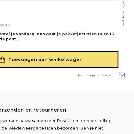
Deel deze pagina
ne XS
estel je vandaag, dan gaat je pakketje tussen 10 en 13
de post.
.
Toevoegen aan winkelwagen
Nog vragen? Contact:
erzenden en retourneren
j werken nauw samen met PostNL om een bestelling
s de wiedeweerga te laten bezorgen. Ben je niet