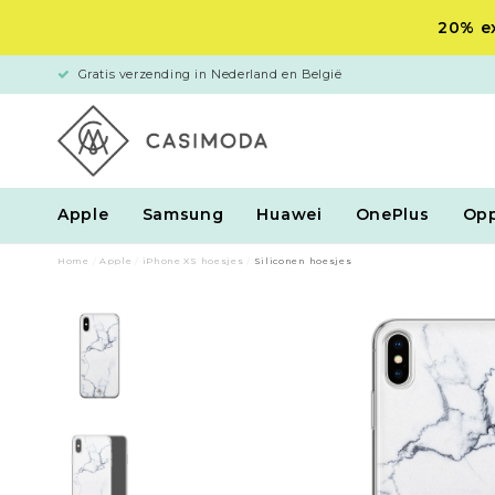
20% ex
Gratis verzending in Nederland en België
Apple
Samsung
Huawei
OnePlus
Op
Home
/
Apple
/
iPhone XS hoesjes
/
Siliconen hoesjes