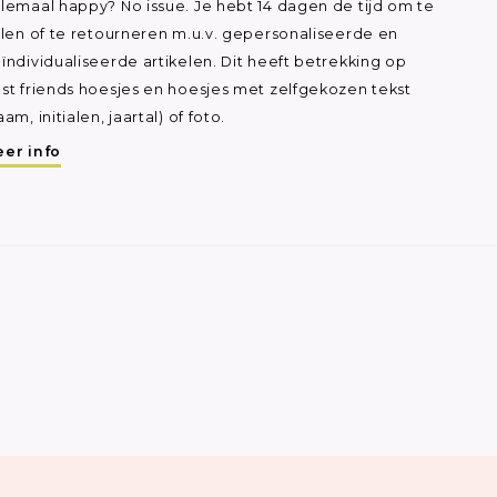
lemaal happy? No issue. Je hebt 14 dagen de tijd om te
ilen of te retourneren m.u.v. gepersonaliseerde en
ïndividualiseerde artikelen. Dit heeft betrekking op
st friends hoesjes en hoesjes met zelfgekozen tekst
aam, initialen, jaartal) of foto.
er info