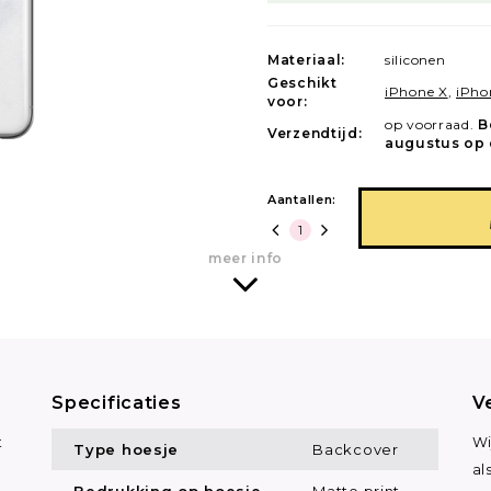
Materiaal:
siliconen
Geschikt
iPhone X
,
iPho
voor:
op voorraad.
B
Verzendtijd:
augustus op 
Aantallen:
meer info
Specificaties
V
t
Wi
Type hoesje
Backcover
al
Bedrukking op hoesje
Matte print