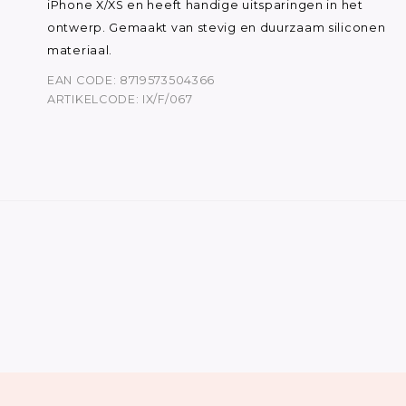
iPhone X/XS en heeft handige uitsparingen in het
ontwerp. Gemaakt van stevig en duurzaam siliconen
materiaal.
EAN CODE: 8719573504366
ARTIKELCODE: IX/F/067