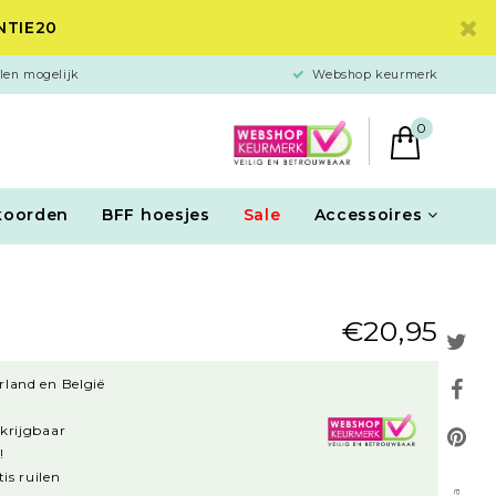
ANTIE20
len mogelijk
Webshop keurmerk
0
koorden
BFF hoesjes
Sale
Accessoires
€20,95
rland en België
rkrijgbaar
!
is ruilen