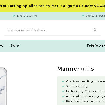
tra korting op alles tot en met 9 augustus. Code: VAK
Snelle levering
Achteraf beta
po
Sony
Telefoon
Marmer grijs
Gratis verzending in Nede
Snelle levering
Exclusief bij Casimoda ve
Achteraf betalen mogelijk
Ruim zichttermijn en grat