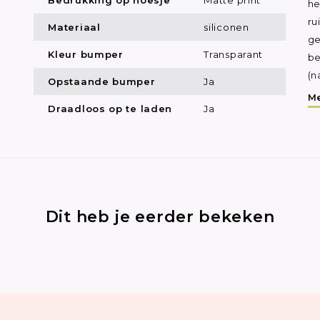
he
ru
Materiaal
siliconen
ge
Kleur bumper
Transparant
be
(n
Opstaande bumper
Ja
Me
Draadloos op te laden
Ja
Dit heb je eerder bekeken