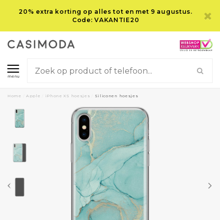
20% extra korting op alles tot en met 9 augustus.
Code: VAKANTIE20
menu
Home
/
Apple
/
iPhone XS hoesjes
/
Siliconen hoesjes