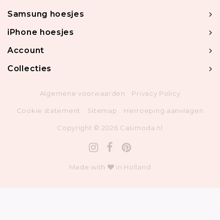
Samsung hoesjes
iPhone hoesjes
Account
Collecties
Algemene voorwaarden
Privacy Policy
Cookie statement
Sitemap
Herroeping aanvragen
Copyright © 2026 Casimoda.nl
Made with
in Holland