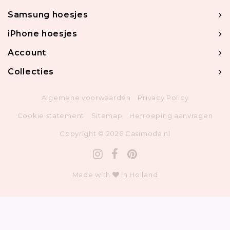
Samsung hoesjes
iPhone hoesjes
Account
Collecties
Algemene voorwaarden
Privacy Policy
Cookie statement
Sitemap
Herroeping aanvragen
Copyright © 2026 Casimoda.nl
Made with
in Holland