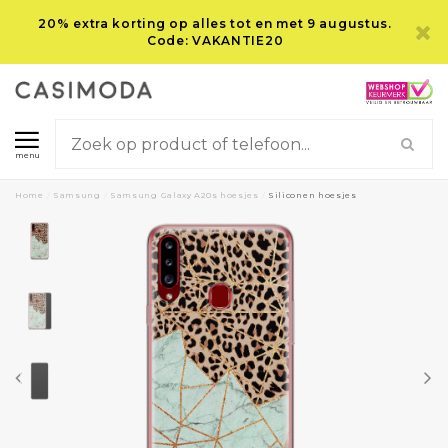
20% extra korting op alles tot en met 9 augustus.
Code: VAKANTIE20
menu
Home
/
Samsung
/
Samsung Galaxy A20s hoesjes
/
Siliconen hoesjes