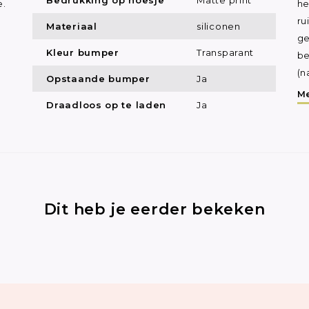
e.
he
ru
Materiaal
siliconen
ge
Kleur bumper
Transparant
be
(n
Opstaande bumper
Ja
Me
Draadloos op te laden
Ja
Dit heb je eerder bekeken