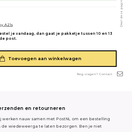
Deel deze pagina
y A21s
estel je vandaag, dan gaat je pakketje tussen 10 en 13
de post.
.
Toevoegen aan winkelwagen
Nog vragen? Contact:
erzenden en retourneren
j werken nauw samen met PostNL om een bestelling
s de wiedeweerga te laten bezorgen. Ben je niet