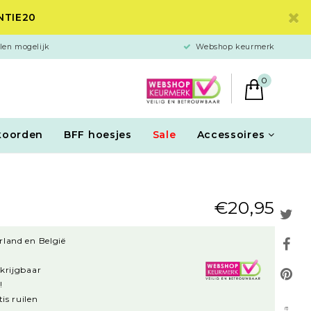
ANTIE20
len mogelijk
Webshop keurmerk
0
koorden
BFF hoesjes
Sale
Accessoires
€20,95
rland en België
rkrijgbaar
!
is ruilen