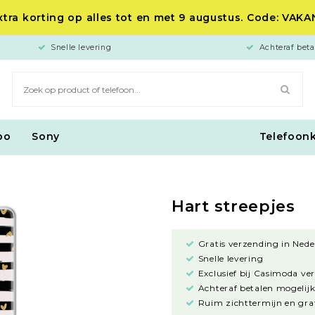
tra korting op alles tot en met 9 augustus. Code: VAK
Snelle levering
Achteraf beta
po
Sony
Telefoon
Hart streepjes
Gratis verzending in Nede
Snelle levering
Exclusief bij Casimoda ve
Achteraf betalen mogelijk
Ruim zichttermijn en grat