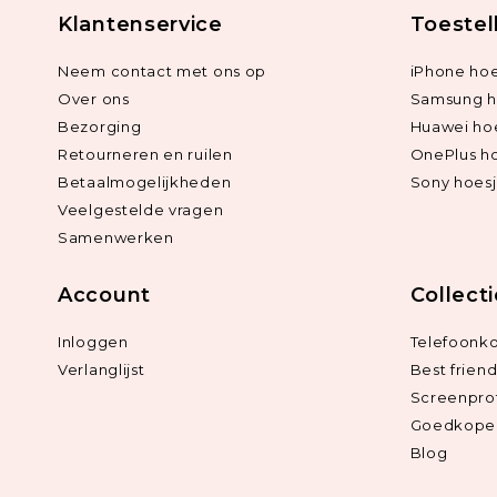
Klantenservice
Toestel
Neem contact met ons op
iPhone hoe
Over ons
Samsung h
Bezorging
Huawei ho
Retourneren en ruilen
OnePlus h
Betaalmogelijkheden
Sony hoes
Veelgestelde vragen
Samenwerken
Account
Collect
Inloggen
Telefoonk
Verlanglijst
Best frien
Screenpro
Goedkope 
Blog