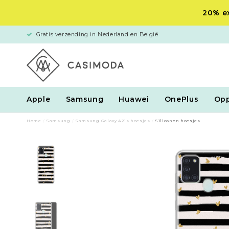
20% ex
Gratis verzending in Nederland en België
Apple
Samsung
Huawei
OnePlus
Op
Home
/
Samsung
/
Samsung Galaxy A21s hoesjes
/
Siliconen hoesjes