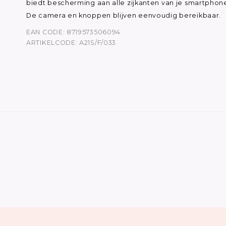
biedt bescherming aan alle zijkanten van je smartphon
De camera en knoppen blijven eenvoudig bereikbaar.
EAN CODE: 8719573506094
ARTIKELCODE: A21S/F/033