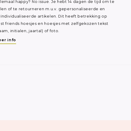
lemaal happy? No issue. Je hebt 14 dagen de tijd om te
ilen of te retourneren m.u.v. gepersonaliseerde en
ïndividualiseerde artikelen. Dit heeft betrekking op
st friends hoesjes en hoesjes met zelfgekozen tekst
aam, initialen, jaartal) of foto.
er info