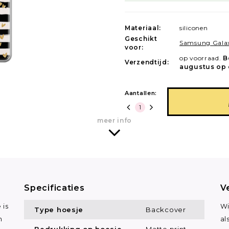
Materiaal:
siliconen
Geschikt
Samsung Galax
voor:
op voorraad.
B
Verzendtijd:
augustus op 
Aantallen:
meer info
Specificaties
V
 is
Wi
Type hoesje
Backcover
n
al
Bedrukking op hoesje
Matte print