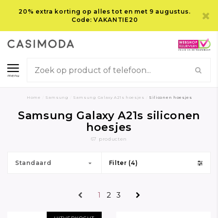
20% extra korting op alles tot en met 9 augustus.
Code: VAKANTIE20
menu
Home
/
Samsung
/
Samsung Galaxy A21s hoesjes
/
Siliconen hoesjes
Samsung Galaxy A21s siliconen
hoesjes
67 producten
Standaard
Filter (4)
1
2
3