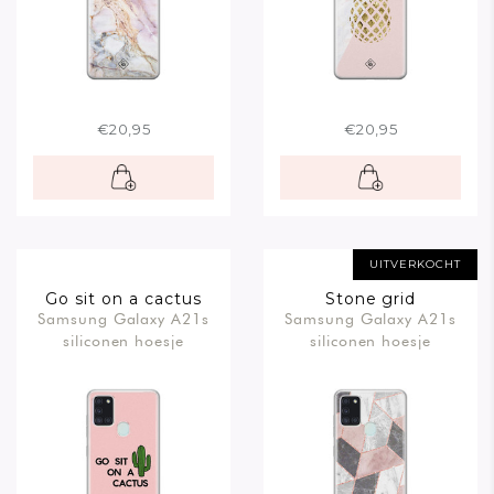
€20,95
€20,95
UITVERKOCHT
Go sit on a cactus
Stone grid
Samsung Galaxy A21s
Samsung Galaxy A21s
siliconen hoesje
siliconen hoesje