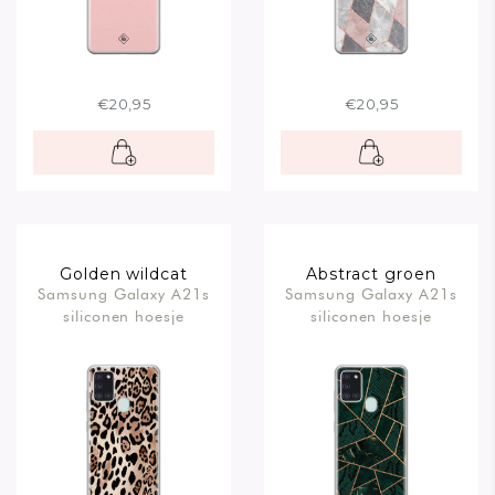
€20,95
€20,95
Golden wildcat
Abstract groen
Samsung Galaxy A21s
Samsung Galaxy A21s
siliconen hoesje
siliconen hoesje