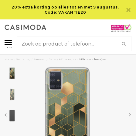
20% extra korting op alles tot en met 9 augustus.
Code: VAKANTIE20
menu
Home
/
Samsung
/
Samsung Galaxy A51 hoesjes
/
Siliconen hoesjes