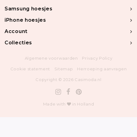
Samsung hoesjes
iPhone hoesjes
Account
Collecties
Algemene voorwaarden
Privacy Policy
Cookie statement
Sitemap
Herroeping aanvragen
Copyright © 2026 Casimoda.nl
Made with
in Holland