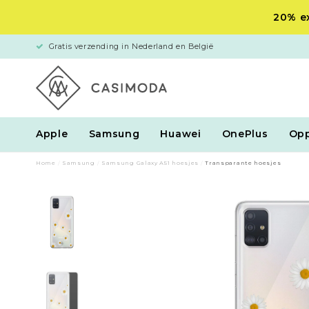
20% ex
Gratis verzending in Nederland en België
Apple
Samsung
Huawei
OnePlus
Op
Home
/
Samsung
/
Samsung Galaxy A51 hoesjes
/
Transparante hoesjes