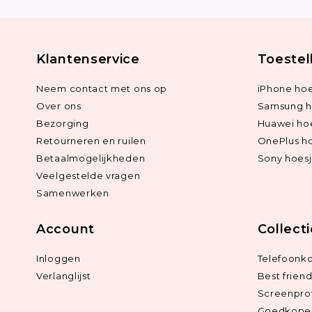
Klantenservice
Toestel
Neem contact met ons op
iPhone hoe
Over ons
Samsung h
Bezorging
Huawei ho
Retourneren en ruilen
OnePlus h
Betaalmogelijkheden
Sony hoes
Veelgestelde vragen
Samenwerken
Account
Collect
Inloggen
Telefoonk
Verlanglijst
Best frien
Screenpro
Goedkope 