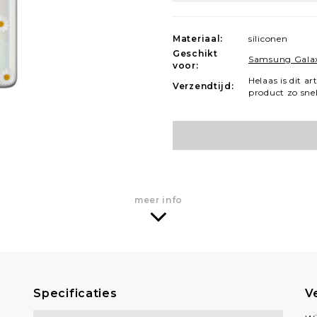
Materiaal:
siliconen
Geschikt
Samsung Galax
voor:
Helaas is dit ar
Verzendtijd:
product zo sne
meer info
Specificaties
V