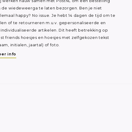
j werken nauw samen met PostNL om een bestelling
s de wiedeweerga te laten bezorgen. Ben je niet
lemaal happy? No issue. Je hebt 14 dagen de tijd om te
ilen of te retourneren m.u.v. gepersonaliseerde en
ïndividualiseerde artikelen. Dit heeft betrekking op
st friends hoesjes en hoesjes met zelfgekozen tekst
aam, initialen, jaartal) of foto.
er info