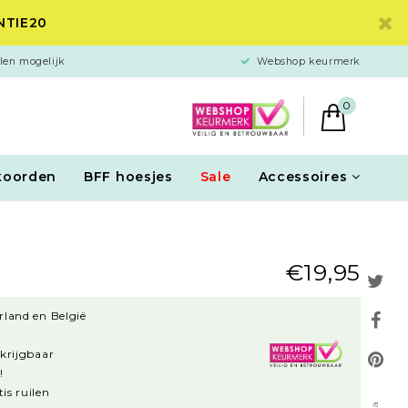
ANTIE20
len mogelijk
Webshop keurmerk
0
koorden
BFF hoesjes
Sale
Accessoires
€19,95
rland en België
rkrijgbaar
!
is ruilen