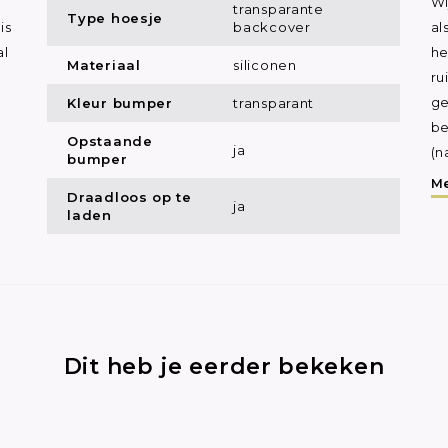
Wi
transparante
Type hoesje
backcover
is
al
al
he
Materiaal
siliconen
ru
Kleur bumper
transparant
ge
be
Opstaande
ja
(n
bumper
Me
Draadloos op te
ja
laden
Dit heb je eerder bekeken