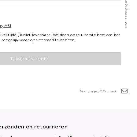
Deel deze pagina
y A51
tikel tijdelijk niet leverbaar. We doen onze uiterste best om het
l mogelijk weer op voorraad te hebben.
Tijdelijk uitverkocht
Nog vragen? Contact:
erzenden en retourneren