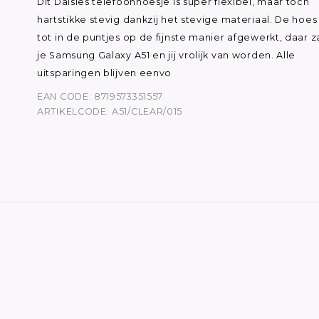
Dit Daisies telefoonhoesje is super flexibel, maar toch
hartstikke stevig dankzij het stevige materiaal. De hoes 
tot in de puntjes op de fijnste manier afgewerkt, daar z
je Samsung Galaxy A51 en jij vrolijk van worden. Alle
uitsparingen blijven eenvo
EAN CODE: 8719573351557
ARTIKELCODE: A51/CLEAR/015