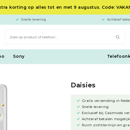
tra korting op alles tot en met 9 augustus. Code: VAK
Snelle levering
Achteraf beta
po
Sony
Telefoon
Daisies
Gratis verzending in Nede
Snelle levering
Exclusief bij Casimoda ve
Achteraf betalen mogelijk
Ruim zichttermijn en grat