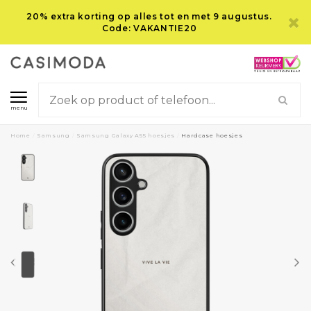
20% extra korting op alles tot en met 9 augustus.
Code: VAKANTIE20
menu
Home
/
Samsung
/
Samsung Galaxy A55 hoesjes
/
Hardcase hoesjes