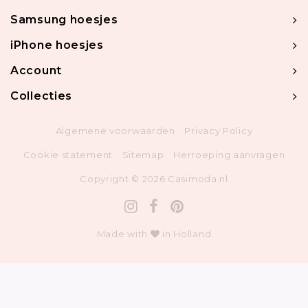
Samsung hoesjes
iPhone hoesjes
Account
Collecties
Algemene voorwaarden
Privacy Policy
Cookie statement
Sitemap
Herroeping aanvragen
Copyright © 2026 Casimoda.nl
Made with
in Holland