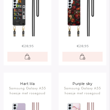
€28,95
€28,95
Hart lila
Purple sky
Samsung Galaxy A55
Samsung Galaxy A55
hoesje met rosegoud
hoesje met rosegoud
koord
koord