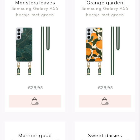
Monstera leaves
Orange garden
Samsung Galaxy A55
Samsung Galaxy A55
hoesje met groen
hoesje met groen
koord
koord
€28,95
€28,95
Marmer goud
Sweet daisies