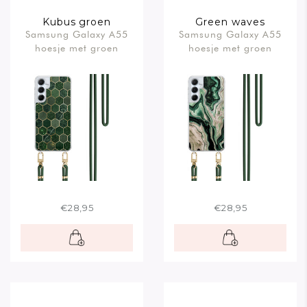
Kubus groen
Green waves
Samsung Galaxy A55
Samsung Galaxy A55
hoesje met groen
hoesje met groen
koord
koord
€28,95
€28,95