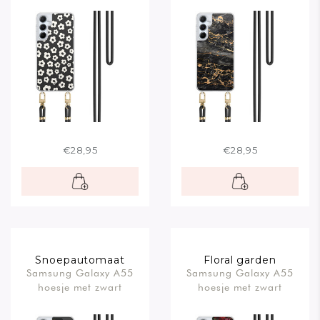
€28,95
€28,95
Snoepautomaat
Floral garden
Samsung Galaxy A55
Samsung Galaxy A55
hoesje met zwart
hoesje met zwart
koord
koord