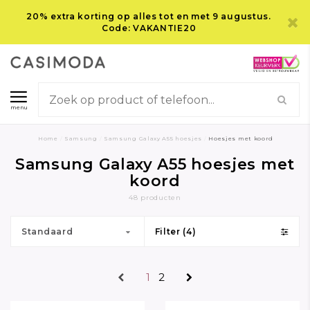
20% extra korting op alles tot en met 9 augustus.
Code: VAKANTIE20
menu
Home
/
Samsung
/
Samsung Galaxy A55 hoesjes
/
Hoesjes met koord
Samsung Galaxy A55 hoesjes met
koord
48 producten
Standaard
Filter (4)
1
2