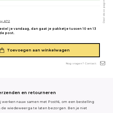
Deel deze pagina
xy A72
estel je vandaag, dan gaat je pakketje tussen 10 en 13
de post.
.
Toevoegen aan winkelwagen
Nog vragen? Contact:
erzenden en retourneren
j werken nauw samen met PostNL om een bestelling
s de wiedeweerga te laten bezorgen. Ben je niet