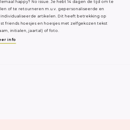
lemaal happy? No issue. Je hebt 14 dagen de tijd om te
ilen of te retourneren m.u.v. gepersonaliseerde en
ïndividualiseerde artikelen. Dit heeft betrekking op
st friends hoesjes en hoesjes met zelfgekozen tekst
aam, initialen, jaartal) of foto.
er info