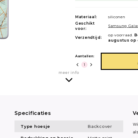
Materiaal:
siliconen
Geschikt
Samsung Gala
voor:
op voorraad.
B
Verzendtijd:
augustus op 
Aantallen:
meer info
Specificaties
V
Wi
Type hoesje
Backcover
al
Bedrukking op hoesje
Matte print