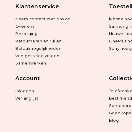
Klantenservice
Toestel
Neem contact met ons op
iPhone hoe
Over ons
Samsung h
Bezorging
Huawei ho
Retourneren en ruilen
OnePlus h
Betaalmogelijkheden
Sony hoes
Veelgestelde vragen
Samenwerken
Account
Collect
Inloggen
Telefoonk
Verlanglijst
Best frien
Screenpro
Goedkope 
Blog