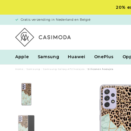
20% ex
Gratis verzending in Nederland en België
Apple
Samsung
Huawei
OnePlus
Op
Home
/
Samsung
/
Samsung Galaxy A72 hoesjes
/
Siliconen hoesjes