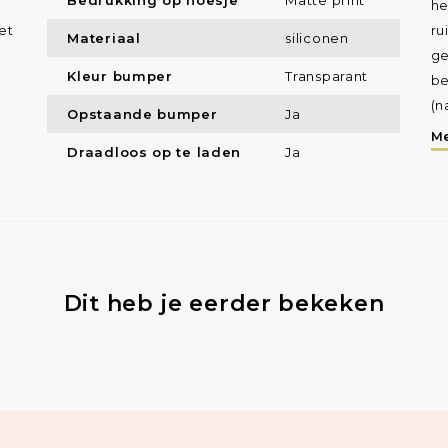
he
et
ru
Materiaal
siliconen
ge
Kleur bumper
Transparant
be
(n
Opstaande bumper
Ja
Me
Draadloos op te laden
Ja
Dit heb je eerder bekeken