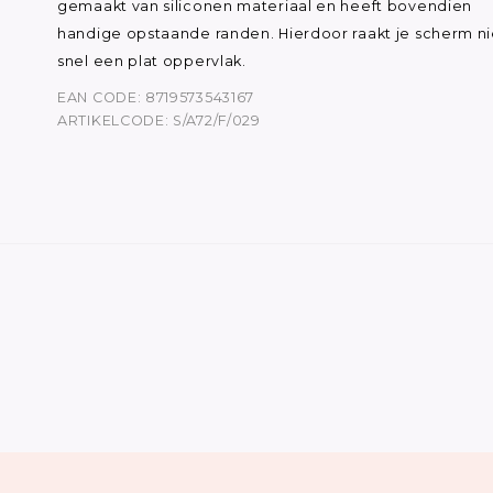
gemaakt van siliconen materiaal en heeft bovendien
handige opstaande randen. Hierdoor raakt je scherm ni
snel een plat oppervlak.
EAN CODE: 8719573543167
ARTIKELCODE: S/A72/F/029