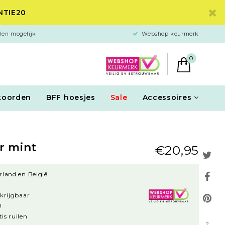
ANTIE20
len mogelijk
Webshop keurmerk
0
koorden
BFF hoesjes
Sale
Accessoires
r mint
€20,95
rland en België
rkrijgbaar
!
is ruilen