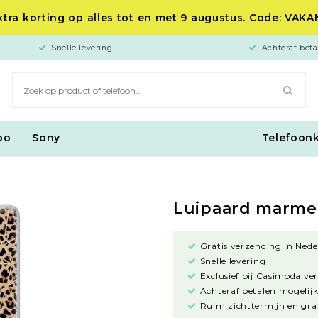
tra korting op alles tot en met 9 augustus. Code: VAK
Snelle levering
Achteraf beta
po
Sony
Telefoon
Luipaard marme
Gratis verzending in Nede
Snelle levering
Exclusief bij Casimoda ve
Achteraf betalen mogelijk
Ruim zichttermijn en grat