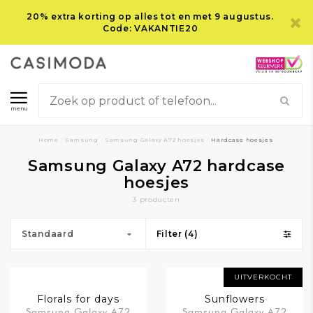
20% extra korting op alles tot en met 9 augustus.
Code: VAKANTIE20
menu
Home
/
Samsung
/
Samsung Galaxy A72 hoesjes
/
Hardcase hoesjes
Samsung Galaxy A72 hardcase
hoesjes
3 producten
Standaard
Filter (4)
UITVERKOCHT
Florals for days
Sunflowers
Samsung Galaxy A72
Samsung Galaxy A72