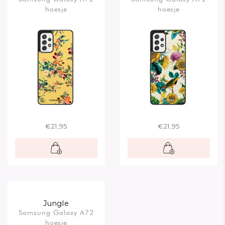
hoesje
hoesje
€21,95
€21,95
Jungle
Samsung Galaxy A72
hoesje