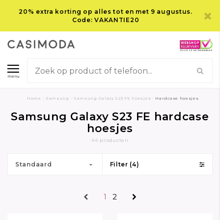
20% extra korting op alles tot en met 9 augustus.
Code: VAKANTIE20
menu
Home
/
Samsung
/
Samsung Galaxy S23 FE hoesjes
/
Hardcase hoesjes
Samsung Galaxy S23 FE hardcase
hoesjes
44 producten
Standaard
Filter (4)
1
2