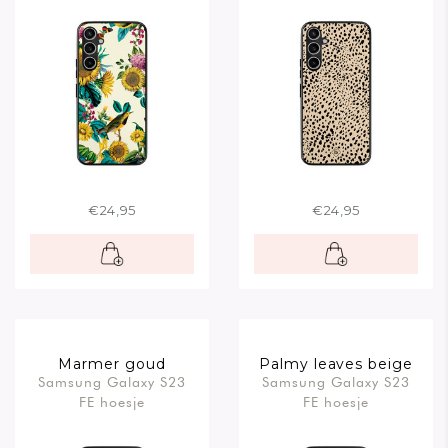
€24,95
€24,95
Marmer goud
Palmy leaves beige
Samsung Galaxy S23
Samsung Galaxy S23
FE hoesje
FE hoesje