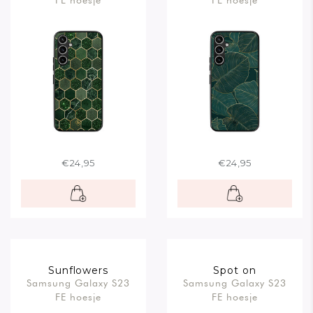
FE hoesje
FE hoesje
€24,95
€24,95
Sunflowers
Spot on
Samsung Galaxy S23
Samsung Galaxy S23
FE hoesje
FE hoesje