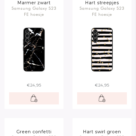
Marmer zwart
Hart streepjes
Samsung Galaxy S23
Samsung Galaxy S23
FE hoesje
FE hoesje
€24,95
€24,95
Green confetti
Hart swirl groen