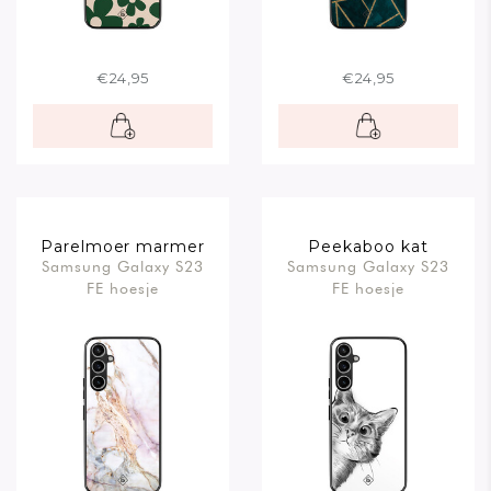
€24,95
€24,95
Parelmoer marmer
Peekaboo kat
Samsung Galaxy S23
Samsung Galaxy S23
FE hoesje
FE hoesje