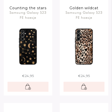
Counting the stars
Golden wildcat
Samsung Galaxy S23
Samsung Galaxy S23
FE hoesje
FE hoesje
€24,95
€24,95