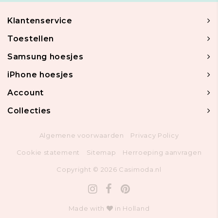
Klantenservice
Toestellen
Samsung hoesjes
iPhone hoesjes
Account
Collecties
Algemene voorwaarden
Privacy Policy
Cookie statement
Sitemap
Herroeping aanvragen
Copyright © 2026 Casimoda.nl
Made with
in Holland