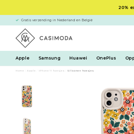
20% ex
Gratis verzending in Nederland en België
Apple
Samsung
Huawei
OnePlus
Op
Home
/
Apple
/
iPhone 11 hoesjes
/
Siliconen hoesjes