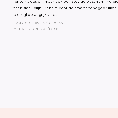
lentefris design, maar ook een stevige bescherming di
toch slank blijft. Perfect voor de smartphonegebruiker
die stijl belangrijk vindt.
EAN CODE: 8719573680855
ARTIKELCODE: A/11/E/018