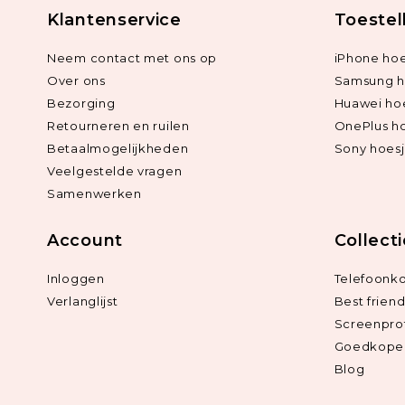
Klantenservice
Toestel
Neem contact met ons op
iPhone hoe
Over ons
Samsung h
Bezorging
Huawei ho
Retourneren en ruilen
OnePlus h
Betaalmogelijkheden
Sony hoes
Veelgestelde vragen
Samenwerken
Account
Collect
Inloggen
Telefoonk
Verlanglijst
Best frien
Screenpro
Goedkope 
Blog