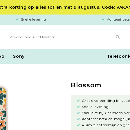
tra korting op alles tot en met 9 augustus. Code: VAK
Snelle levering
Achteraf beta
po
Sony
Telefoon
Blossom
Gratis verzending in Nede
Snelle levering
Exclusief bij Casimoda ve
Achteraf betalen mogelijk
Ruim zichttermijn en grat