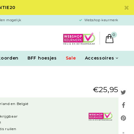
ANTIE20
len mogelijk
Webshop keurmerk
0
koorden
BFF hoesjes
Sale
Accessoires
€25,95
rland en België
rkrijgbaar
!
is ruilen