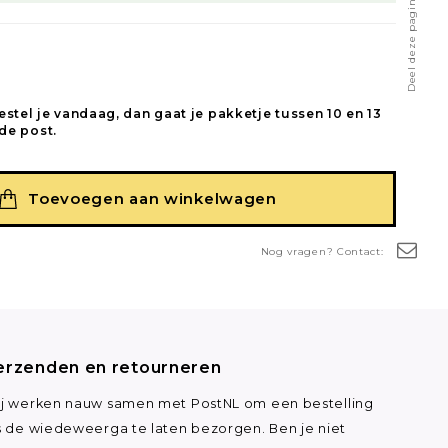
Deel deze pagina
estel je vandaag, dan gaat je pakketje tussen 10 en 13
de post.
Toevoegen aan winkelwagen
Nog vragen? Contact:
erzenden en retourneren
j werken nauw samen met PostNL om een bestelling
s de wiedeweerga te laten bezorgen. Ben je niet