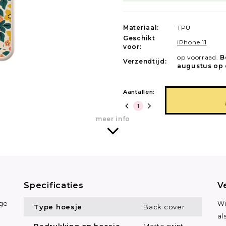
Materiaal:
TPU
Geschikt
iPhone 11
voor:
op voorraad.
B
Verzendtijd:
augustus op 
Aantallen:
meer info
Specificaties
V
ige
Wi
Type hoesje
Back cover
al
Bedrukking op hoesje
Matte print