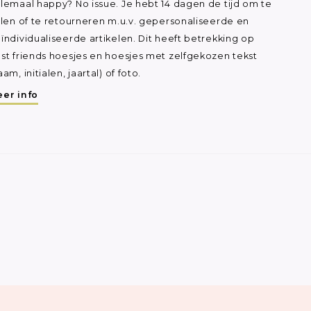
lemaal happy? No issue. Je hebt 14 dagen de tijd om te
ilen of te retourneren m.u.v. gepersonaliseerde en
ïndividualiseerde artikelen. Dit heeft betrekking op
st friends hoesjes en hoesjes met zelfgekozen tekst
aam, initialen, jaartal) of foto.
er info