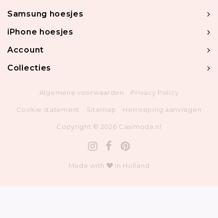
Samsung hoesjes
iPhone hoesjes
Account
Collecties
Algemene voorwaarden
Privacy Policy
Cookie statement
Sitemap
Herroeping aanvragen
Copyright © 2026 Casimoda.nl
Made with
in Holland