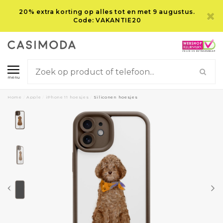
20% extra korting op alles tot en met 9 augustus.
Code: VAKANTIE20
menu
Home
/
Apple
/
iPhone 11 hoesjes
/
Siliconen hoesjes