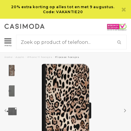
20% extra korting op alles tot en met 9 augustus.
Code: VAKANTIE20
menu
Home
/
Apple
/
iPhone 11 hoesjes
/
Flipcase hoesjes