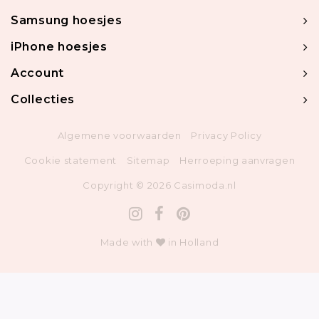
Samsung hoesjes
iPhone hoesjes
Account
Collecties
Algemene voorwaarden
Privacy Policy
Cookie statement
Sitemap
Herroeping aanvragen
Copyright © 2026 Casimoda.nl
Made with
in Holland