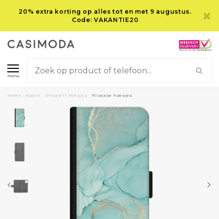
20% extra korting op alles tot en met 9 augustus.
Code: VAKANTIE20
menu
Home
/
Apple
/
iPhone 11 hoesjes
/
Flipcase hoesjes