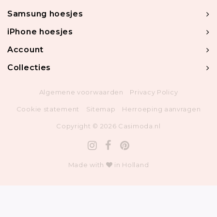
Samsung hoesjes
iPhone hoesjes
Account
Collecties
Algemene voorwaarden
Privacy Policy
Cookie statement
Sitemap
Herroeping aanvragen
Copyright © 2026 Casimoda.nl
Made with
in Holland